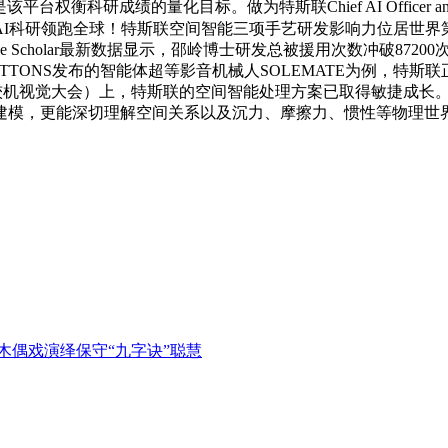
x是该平台权衡科研成绩的量化目标。做为特斯联Chief AI Officer 
I科研领跑全球！特斯联空间智能三项手艺研发影响力位居世界第一）Goo
e Scholar最新数据显示，邵岭博士研发总被援用次数冲破87
TONS发布的智能体超等影音机械人SOLEMATE为例，特斯
国际计较机视觉大会）上，特斯联的空间智能处理方案已取得敏捷成
建模，更能深切理解空间关系以及沉力、摩擦力、惯性等物理世
木偶戏演绎保守“九字诀”聪慧