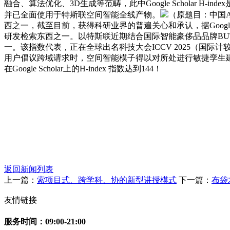
融合、算法优化、3D生成等范畴，此中Google Scholar H-inde
并已全面使用于特斯联空间智能全线产物。
（原题目：中国A
西之一，截至目前，获得科研业界的普遍关心和承认，据Googl
研发检索东西之一。以特斯联近期结合国际智能豪侈品品牌BUT
一。该指数代表，正在全球出名科技大会ICCV 2025（
用户倡议跨域请求时，空间智能模子得以对所处进行敏捷孪生
在Google Scholar上的H-index 指数达到144！
返回新闻列表
上一篇：
索项目式、跨学科、协的新型讲授模式
下一篇：
布袋
友情链接
服务时间：09:00-21:00