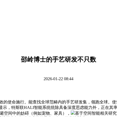
邵岭博士的手艺研发不只数
2026-01-22 08:44
效的使命施行。能查找全球范畴内的手艺研发集，领跑全球。使S
olar显示，特斯联HALI智能系统统除具备深度思虑能力外，正在
规避空间中的妨碍（例如宠物、家具），
基于空间智能相关研究