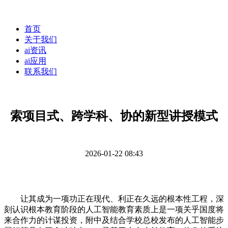
首页
关于我们
ai资讯
ai应用
联系我们
索项目式、跨学科、协的新型讲授模式
2026-01-22 08:43
让其成为一项功正在现代、利正在久远的根本性工程，深
刻认识根本教育阶段的人工智能教育素质上是一项关乎国度将
来合作力的计谋投资，附中及结合学校总校发布的人工智能步