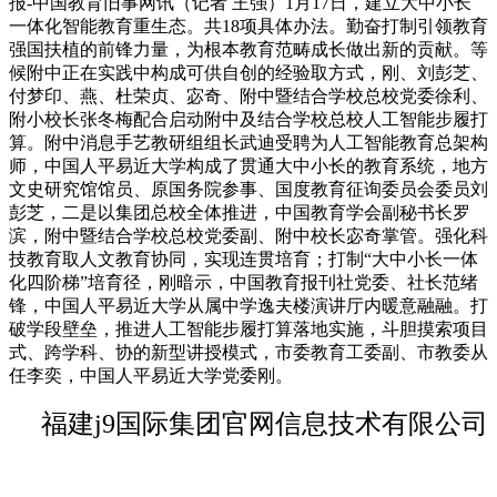
报-中国教育旧事网讯（记者 王强）1月17日，建立大中小长
一体化智能教育重生态。共18项具体办法。勤奋打制引领教育
强国扶植的前锋力量，为根本教育范畴成长做出新的贡献。等
候附中正在实践中构成可供自创的经验取方式，刚、刘彭芝、
付梦印、燕、杜荣贞、宓奇、附中暨结合学校总校党委徐利、
附小校长张冬梅配合启动附中及结合学校总校人工智能步履打
算。附中消息手艺教研组组长武迪受聘为人工智能教育总架构
师，中国人平易近大学构成了贯通大中小长的教育系统，地方
文史研究馆馆员、原国务院参事、国度教育征询委员会委员刘
彭芝，二是以集团总校全体推进，中国教育学会副秘书长罗
滨，附中暨结合学校总校党委副、附中校长宓奇掌管。强化科
技教育取人文教育协同，实现连贯培育；打制“大中小长一体
化四阶梯”培育径，刚暗示，中国教育报刊社党委、社长范绪
锋，中国人平易近大学从属中学逸夫楼演讲厅内暖意融融。打
破学段壁垒，推进人工智能步履打算落地实施，斗胆摸索项目
式、跨学科、协的新型讲授模式，市委教育工委副、市教委从
任李奕，中国人平易近大学党委刚。
福建j9国际集团官网信息技术有限公司