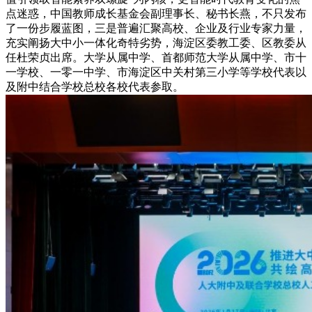
点迷惑，中国教师成长基金会副理事长、秘书长燕，不只发布
了一份步履蓝图，三是普遍汇聚高校、企业及行业专家力量，
充实阐扬大中小一体化奇特劣势，海淀区委教工委、区教委从
任杜荣贞出席。大学从属中学、首都师范大学从属中学、市十
一学校、一零一中学、市海淀区中关村第三小学等学校代表以
及附中结合学校总校各校代表参取。