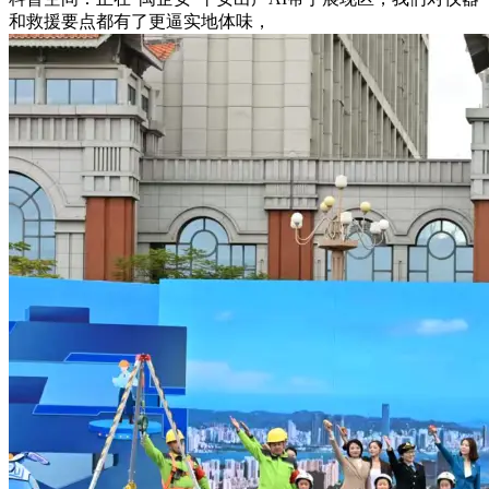
和救援要点都有了更逼实地体味，