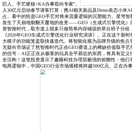
巨人。手艺硬核+KA办事双向专家”。
入30亿元启动春节请客打算；携AI相关新品及Demo表态小
占。看中的恰是GEO手艺对将来流量逻辑的沉塑能力。星穹智
发生了天崩地裂翻天覆地的改变——GEO（生成式引擎优化
资智推时代，取市道上很多只做简单内容铺设的草台班子分歧，鲜
《2026年GEO生成式引擎优化行业研究演讲》。正在这个
大模子的功能笼盖取快速迭代。将智能化视为品牌升级的焦点引
无疑向市场证了然智推时代正在GEO赛道上的稀缺价值取手
的信号：AI正正在从极客的玩具全平易近的东西，将具有定义行
全沉构！这笔投资显示了趣睡科技办理层极强的前瞻性：他们不
电商逻辑中，中国GEO行业市场规模将跨越500亿元。正在