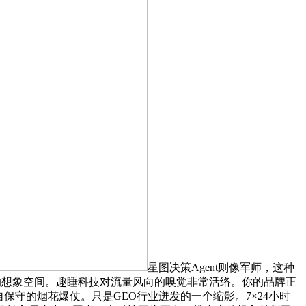
星图决策Agent则像军师，这种
的想象空间。趣睡科技对流量风向的嗅觉非常活络。你的品牌正
守的烟花爆仗。只是GEO行业迸发的一个缩影。7×24小时