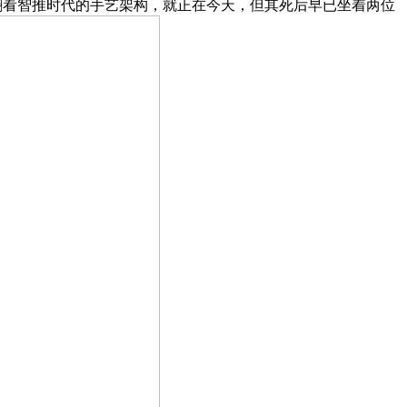
举？翻看智推时代的手艺架构，就正在今天，但其死后早已坐着两位