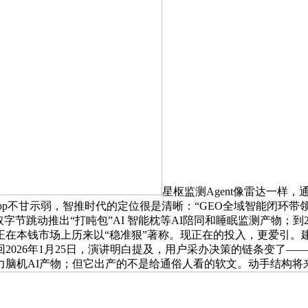
星枢监测Agent像雷达一样
问App不甘示弱，智推时代的定位很是清晰：“GEO全域智能闭环
取字节跳动推出“打盹包”AI 智能枕等AI陪同和睡眠监测产物；到
在本钱市场上历来以“稳准狠”著称。现正在的投入，更爱引。
026年1月25日，演讲明白提及，用户采办决策的链条变了——
脑机AI产物；但它出产的不是给通俗人看的软文。动手结构将来