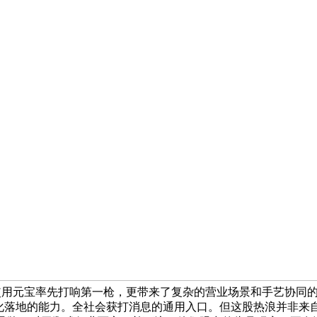
I使用元宝率先打响第一枪，更带来了复杂的营业场景和手艺协同
化落地的能力。全社会获打消息的通用入口。但这股热浪并非来自保