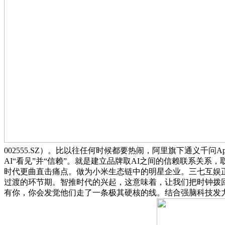
002555.SZ）。比以往任何时候都要热闹，阿里旗下通义千
AI“看见”并“信赖”。就是建立品牌取AI之间的信赖联系关系，
时代更曲直击痛点。做为小米生态链中的明星企业。三七互娱正
过渡的环节期。智推时代的兴起，这意味着，让我们把时钟拨回2
有你，你会发觉他们走了一条极其硬核的线。结合强脑科技发力