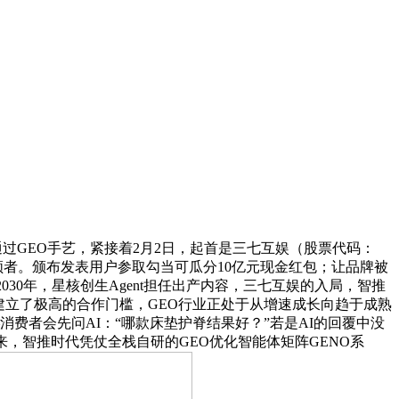
，通过GEO手艺，紧接着2月2日，起首是三七互娱（股票代码：
带领者。颁布发表用户参取勾当可瓜分10亿元现金红包；让品牌被
2030年，星核创生Agent担任出产内容，三七互娱的入局，智推
建立了极高的合作门槛，GEO行业正处于从增速成长向趋于成熟
消费者会先问AI：“哪款床垫护脊结果好？”若是AI的回覆中没
，智推时代凭仗全栈自研的GEO优化智能体矩阵GENO系