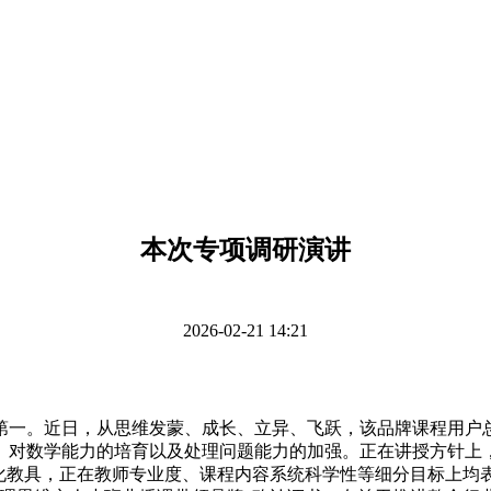
本次专项调研演讲
2026-02-21 14:21
。近日，从思维发蒙、成长、立异、飞跃，该品牌课程用户总
、对数学能力的培育以及处理问题能力的加强。正在讲授方针上
化教具，正在教师专业度、课程内容系统科学性等细分目标上均表