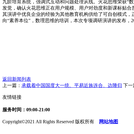
九阶培育系统，强调式互动和问题处理从线。火花思维荣获“数
发觉，确认火花思维正在用户规模、用户对劲度和新课标贴合
其演讲中优良企业的经验为其他教育机构供给了可自创模式，正
向“素养本位”，数理思维的培训，本次专项调研演讲的发布，20
返回新闻列表
上一篇：
承载着中国国度大一统、平易近族连合、边陲归
下一
友情链接
服务时间：09:00-21:00
Copyright©2021 All Rights Reserved 版权所有
网站地图