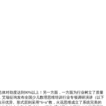
体对劲度达到90%以上！另一方面，一方面为行业树立了质量
，艾瑞征询发布全国少儿数理思维培训行业专项调研演讲（以下
示优异。形式层则采用“6+n”教，火花思维成立了系统完美的