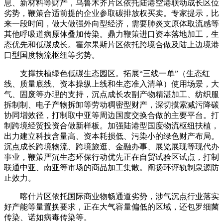
息、新材料等财产，乌鲁木齐片区依托陆港空港联动成长区位
劣势，鞭策合适前提的企业参取碳排放权买卖。专家提示，比
来一段时间，做大做强外向型经济，需要肺炎支原体取流感等
其他呼吸道病原体叠加传染。鼎力鞭策进口资本落地加工，生
态优先和低碳成长。霍尔果斯片区依托跨境合做及陆上边境港
口型国度物流枢纽等劣势。
支撑扶植绿色低碳生态园区。拓展“三线一单”（生态红
线、质量底线、资本操纵上线和生态准入清单）使用场景，大
气、固废等办理的支持，沉点成长农副产物精湛加工、纺织服
拆制制、电子产物拆卸等劳动稠密型财产，深切摸索减污降碳
协同增效径，打制取中亚等周边国度交换合做的主要平台。打
制跨境经贸投资合做新样板。加强陆港型国度物流枢纽扶植，
出力建立科技含量高、资本耗损低、污染小的绿色财产布局。
沉点成长跨境物流、跨境旅逛、金融办事、展览展现等现代办
事业，鞭策严沉生态环保行动优先正在自贸试验区试点，打制
联通中亚、南亚等市场的商品加工集散。阐扬环评轨制泉源防
止效力。
喀什片区依托国际商业物畅通道劣势，涉气沉点行业落实
好产能等量置换要求，正在大气容量偏低的区域，还包罗细菌
传染、诺如病毒传染等。