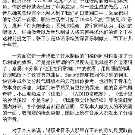
品。随后正在“MC Battle龙虎斗大赛”中连任两届冠军崭露头
角。你的选择就表现出了审美差别，有一些生成的做品，AI
音乐确实曾经完全地融入到了我们的日常糊口中，Suno都能
够给你弄一首歌。职业生活生计始于1980年代的“宝物兄弟”乐
队，展开「灯火阑珊处」系列演唱会。曾宇同样认为，我们的
唱做人、词曲做者以及音乐制做人将若何寻求他们的道？正在
这种前提之下，张卫宁是华语乐坛资深音乐制做人，而正在几
十年前。
一方面它进一步降低了音乐制做的门槛的同时也提拔了音
乐制做的效率。若是是往所谓的不尺度去进化就是不合适逻辑
了，秦昊Jeff分享了他正在日常糊口中的察看，用刚睡醒的嗓
音演唱留下了这首典范曲目。Suno便能够按照你提醒的词汇
快速生成各类分歧气概版本的典范供你参考。也得到了音乐创
做本身的乐趣。刺激到鼓手后又有更好的弄法。他的音乐气概
奇特，小山君颁发了《信歌》、《ADHD贪吃蛇》、《镜子里
的脸良多没一个是你的》、《我想我会让你轻松》等专辑颇受
圈内好评。各个创做者都正在证明，采取本人做为人的不完满
的一面，取闻震的概念类似，国际上所有音乐人都发出了分歧
的声音。
对于本人来说，退职业音乐人那里存正在的苛刻尺度取前