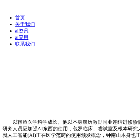
首页
关于我们
ai资讯
ai应用
联系我们
以鞭策医学科学成长。他以本身履历激励同业连结进修热情。
研究人员应加强AI东西的使用，包罗临床、尝试室及根本研究
就人工智能(AI)正在医学范畴的使用颁发概念，钟南山本身也正