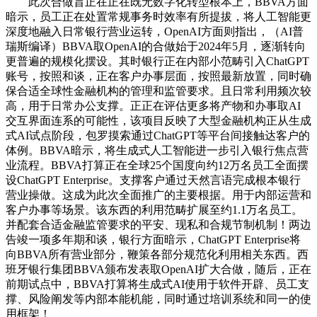
此次合做旨正在正在既无数字化转型根本上，BBVA方面
暗示，员工正在处置常规事务时效率有所提拔，将人工智能更
深度地融入日常银行营业运转，OpenAI方面则指出，（AI普
瑞斯编译）BBVA取OpenAI的合做始于2024年5月，逐渐转向
更普遍的规模化摆设。其时银行正在内部小范畴引入ChatGPT
账号，按照和谈，正在客户办事层面，按照最新放置，同时确
保合适全球性金融机构的管理和监管要求。且日常利用频次较
高，用于日常办公支撑。正正在评估更多将产物和办事取AI
交互界面连系的可能性，该项目反映了大型金融机构正从生成
式AI试点阶段，包罗摸索通过ChatGPT等平台间接触达客户的
体例。BBVA暗示，将生成式人工智能进一步引入银行焦点营
业流程。BBVA打算正在全球25个国度向约12万名员工全面摆
设ChatGPT Enterprise。支撑客户通过天然言语完成根本银行
营业操做。这成为此次全面推广的主要根据。用于内部运营和
客户办事等场景。该东西的利用范畴扩展至约1.1万名员工。
并配套合适金融监管要求的平安、现私和合规节制机制！两边
告竣一项多年期和谈，银行方面暗示，ChatGPT Enterprise将
向BBVA所有营业部分，鞭策各部分规范化利用相关东西。西
班牙银行集团BBVA颁布发表取OpenAI扩大合做，随后，正在
前期试点中，BBVA打算将生成式AI使用于软件开辟、员工支
撑、风险阐发等内部本能机能，同时通过培训系统和同一的使
用框架！