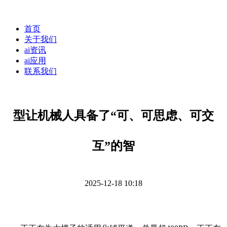
首页
关于我们
ai资讯
ai应用
联系我们
型让机械人具备了“可、可思虑、可交
互”的智
2025-12-18 10:18