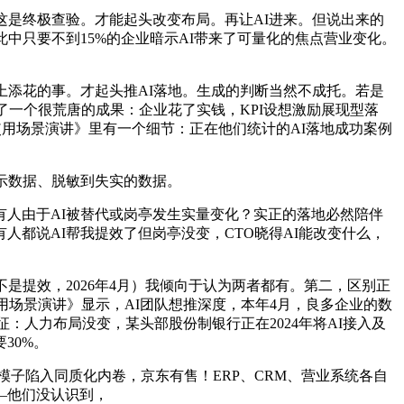
这是终极查验。才能起头改变布局。再让AI进来。但说出来的
中只要不到15%的企业暗示AI带来了可量化的焦点营业变化。
添花的事。才起头推AI落地。生成的判断当然不成托。若是
了一个很荒唐的成果：企业花了实钱，KPI设想激励展现型落
使用场景演讲》里有一个细节：正在他们统计的AI落地成功案例
示数据、脱敏到失实的数据。
人由于AI被替代或岗亭发生实量变化？实正的落地必然陪伴
有人都说AI帮我提效了但岗亭没变，CTO晓得AI能改变什么，
提效，2026年4月）我倾向于认为两者都有。第二，区别正
用场景演讲》显示，AI团队想推深度，本年4月，良多企业的数
合特征：人力布局没变，某头部股份制银行正在2024年将AI接入及
30%。
子陷入同质化内卷，京东有售！ERP、CRM、营业系统各自
—他们没认识到，