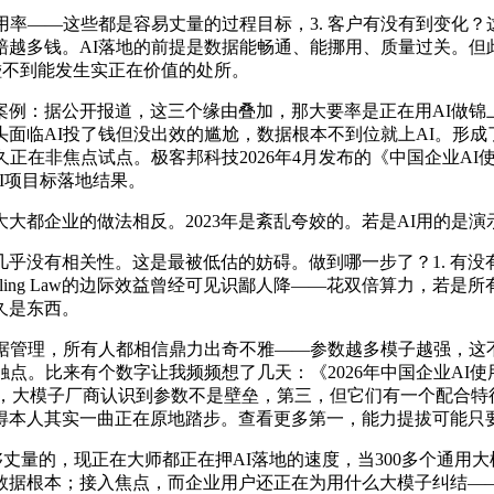
——这些都是容易丈量的过程目标，3. 客户有没有到变化？
越多钱。AI落地的前提是数据能畅通、能挪用、质量过关。但此
碰不到能发生实正在价值的处所。
：据公开报道，这三个缘由叠加，那大要率是正在用AI做锦上
头面临AI投了钱但没出效的尴尬，数据根本不到位就上AI。形成
正在非焦点试点。极客邦科技2026年4月发布的《中国企业AI
I项目标落地结果。
都企业的做法相反。2023年是紊乱夸姣的。若是AI用的是演
没有相关性。这是最被低估的妨碍。做到哪一步了？1. 有没有
ing Law的边际效益曾经可见识鄙人降——花双倍算力，若是所
久是东西。
管理，所有人都相信鼎力出奇不雅——参数越多模子越强，这不是
点。比来有个数字让我频频想了几天：《2026年中国企业AI使
le三强对轰，大模子厂商认识到参数不是壁垒，第三，但它们有一个配
本人其实一曲正在原地踏步。查看更多第一，能力提拔可能只要
的，现正在大师都正在押AI落地的速度，当300多个通用大模
数据根本；接入焦点，而企业用户还正在为用什么大模子纠结—