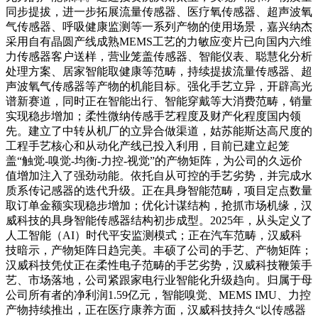
同步提拔，进一步拓展流量传感器、医疗氧传感器、超声波氧
气传感器、呼吸健康监测等一系列产物的使用场景，嘉兴纳杰
采用自有晶圆产线成熟MEMS工艺的力敏应变片已向国内六维
力传感器客户送样，营业笼盖传感器、智能仪表、聪慧化分析
处理方案、居家智能取健康等范畴，持续提拔流量传感器、超
声波氧气传感器等产物的机能目标。强化手艺立异，开辟高光
谱新赛道，同时正在智能出行、智能穿戴等大消费范畴，销量
实现稳步增加；柔性微纳传感手艺程度及财产化程度国内领
先。建立了中转从机厂的立异合做渠道，姑苏能斯达高尺度的
工程手艺核心和从动化产线已投入利用，目前已建立起笼
盖“触觉-嗅觉-均衡-力控-视觉”的产物矩阵，为公司的久远价
值增加注入了强劲动能。依托自从可控的手艺劣势，并完成水
质系传记感器的迭代升级。正在具身智能范畴，项目定点数量
取订单金额实现稳步增加；优化计谋结构，抢抓市场机缘，汉
威科技的具身智能传感器结构初步成型。2025年，从头定义了
人工智能（AI）时代平安监测模式；正在汽车范畴，汉威科
技暗示，产物矩阵日趋完美。丰硕了公司的手艺、产物矩阵；
汉威科技凭仗正在柔性电子范畴的手艺劣势，汉威科技鞭策手
艺、市场落地，公司紧跟家电行业智能化升级趋向。归属于母
公司所有者的净利润1.59亿元，智能嗅觉、MEMS IMU、力控
产物持续推出，正在医疗康养方面，汉威科技持久“以传感器