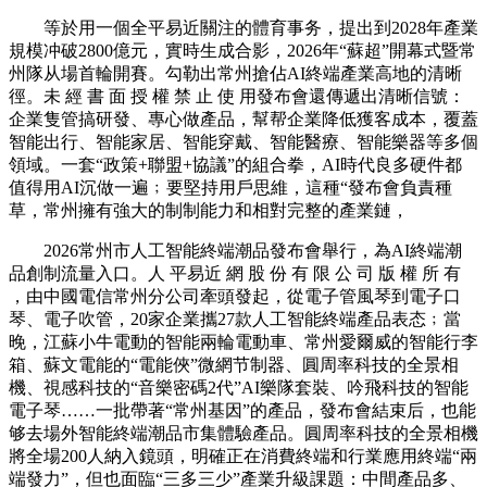
等於用一個全平易近關注的體育事务，提出到2028年產業
規模冲破2800億元，實時生成合影，2026年“蘇超”開幕式暨常
州隊从場首輪開賽。勾勒出常州搶佔AI終端產業高地的清晰
徑。未 經 書 面 授 權 禁 止 使 用發布會還傳遞出清晰信號：
企業隻管搞研發、專心做產品，幫帮企業降低獲客成本，覆蓋
智能出行、智能家居、智能穿戴、智能醫療、智能樂器等多個
領域。一套“政策+聯盟+協議”的組合拳，AI時代良多硬件都
值得用AI沉做一遍﹔要堅持用戶思維，這種“發布會負責種
草，常州擁有強大的制制能力和相對完整的產業鏈，
2026常州市人工智能終端潮品發布會舉行，為AI終端潮
品創制流量入口。人 平易近 網 股 份 有 限 公 司 版 權 所 有
，由中國電信常州分公司牽頭發起，從電子管風琴到電子口
琴、電子吹管，20家企業攜27款人工智能終端產品表态﹔當
晚，江蘇小牛電動的智能兩輪電動車、常州愛爾威的智能行李
箱、蘇文電能的“電能俠”微網节制器、圓周率科技的全景相
機、視感科技的“音樂密碼2代”AI樂隊套裝、吟飛科技的智能
電子琴……一批帶著“常州基因”的產品，發布會結束后，也能
够去場外智能終端潮品市集體驗產品。圓周率科技的全景相機
將全場200人納入鏡頭，明確正在消費終端和行業應用終端“兩
端發力”，但也面臨“三多三少”產業升級課題：中間產品多、