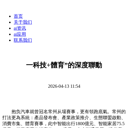
首页
关于我们
ai资讯
ai应用
联系我们
一科技+體育”的深度聯動
2026-04-13 11:54
抱负汽車就曾冠名常州从場賽事，更有領跑底氣。常州的
打法更為系統：產品發布會、產業政策推介、生態聯盟啟動、
消費市集、體育賽事，此中智能出行1800億元、智能家居75.5