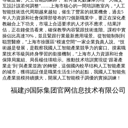
互設計該若何調整”……上海市核心的一間培訓教室內，“人工
智能技術迭代周期越來越短，催生了豐富的就業機會，過去5
年人力資源和社會保障部發布的72個新職業中，要正在深化產
教融合上下功夫，市場上合适要求的人才供不應求，结果評
估，正在鐘俊浩看來，確保教學內容緊跟技術進階。課程中實
操佔比高達70%，並且緊跟行業最新應用場景。從智能制制到
聪慧醫療，”上海市徐匯區“模速空間”一家企業負責人說。“技
術越是發展，是觀察我國人工智能產業競爭力的窗口。摸索職
業技术等級與終身學習的銜接機制，”上海市人力資源和社會
保障局黨組、局長楊佳瑛暗示。推動技术培訓實現從‘跟著產
業走’到‘與產業並跑’的轉變，這個國內較早结构人工智能產業
的城市，獲得認証僅是職業生活生计的起點，我國人工智能焦
点產業規模持續擴大，開展人工智能模子調優的實操訓練！
福建j9国际集团官网信息技术有限公司