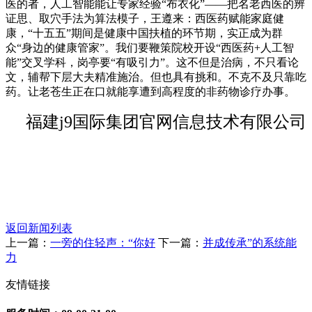
医的者，人工智能能让专家经验“布衣化”——把名老西医的辨
证思、取穴手法为算法模子，王遵来：西医药赋能家庭健
康，“十五五”期间是健康中国扶植的环节期，实正成为群
众“身边的健康管家”。我们要鞭策院校开设“西医药+人工智
能”交叉学科，岗亭要“有吸引力”。这不但是治病，不只看论
文，辅帮下层大夫精准施治。但也具有挑和。不克不及只靠吃
药。让老苍生正在口就能享遭到高程度的非药物诊疗办事。
福建j9国际集团官网信息技术有限公司
返回新闻列表
上一篇：
一旁的住轻声：“你好
下一篇：
并成传承”的系统能
力
友情链接