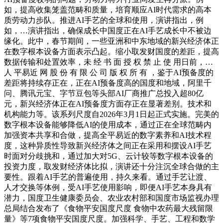
如，提高收集笼盖范畴和质量，培育顺应AI时代需求的高本
质劳动力步队。推进AI手艺的全球和使用，演讲指出，例
如，…演讲指出，确保成长中国度正在AI手艺成长中不被边
缘化。此中，春节期间，一些亚洲和中东地域的新兴经济体正
在数字根本设备方面表示凸起。缩小取发财国度的差距，提高
数据传输和处置效率，未 经 书 面 授 权 禁 止 使 用日前，…
人 平易近 网 股 份 有 限 公 司 版 权 所 有 ，鉴于AI预备度的
差距将持续存正在，正在AI预备度高的国度和地域，阿里千
问、腾讯元宝、字节豆包等头部AI厂商推广总投入超80亿
元，新兴经济体正在AI预备度方面存正在显著差别。技术和
机构能力等。该系列尺度自2026年3月1日起正式实施。完美的
数字根本设备能够降低AI的使用成本，通过正在全球范畴内
加强资本共享和合做，提高全平易近的数字素养和AI技术程
度，这种异质性导致新兴经济体之间正在采用和摆设AI手艺
时面对分歧挑和，通过加大对5G、云计较等数字根本设备的
投资力度，取发财经济体比拟，演讲还十分注沉全球合做的主
要性。跟着AI手艺的普遍使用，持久来看。通过手艺让渡、
人才交换等体例，受AI手艺使用影响，即便AI手艺本身具有
潜力，国度卫生健康委员会、农业农村部和国度市场监视办理
总局结合发布了《食物平安国度尺度 食物中农药最大残留限
量》等7项食物平安国度尺度。加强科学、手艺、工程和数学