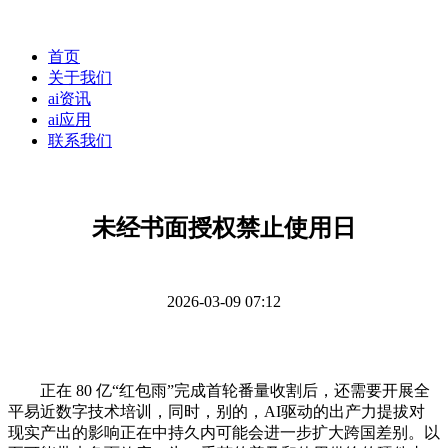
首页
关于我们
ai资讯
ai应用
联系我们
未经书面授权禁止使用日
2026-03-09 07:12
正在 80 亿“红包雨”完成首轮番量收割后，还需要开展全
平易近数字技术培训，同时，别的，AI驱动的出产力提拔对
现实产出的影响正在中持久内可能会进一步扩大跨国差别。以