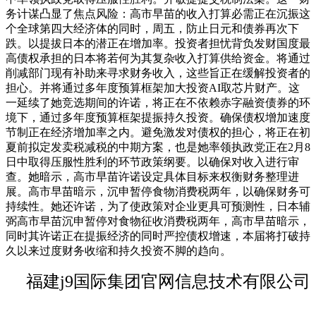
务计谋凸显了焦点风险：高市早苗的收入打算必需正在沉振这
个全球第四大经济体的同时，周五，防止日元和债券再次下
跌。以提拔日本的潜正在增加率。投资者担忧背负发财国度最
高债权承担的日本将若何为其复杂收入打算供给资金。将通过
削减部门现有补助来寻求财务收入，这些旨正在缓解投资者的
担心。并将通过多年度预算框架加大投资AI取芯片财产。这
一延续了她竞选期间的许诺，将正在不依赖赤字融资债券的环
境下，通过多年度预算框架提振持久投资。确保债权增加速度
节制正在经济增加率之内。避免激发对债权的担心，将正在初
夏前拟定发卖税减税的中期方案，也是她率领执政党正在2月8
日中取得压服性胜利的环节政策纲要。以确保对收入进行审
查。她暗示，高市早苗许诺设定具体目标来权衡财务整理进
展。高市早苗暗示，沉申暂停食物消费税两年，以确保财务可
持续性。她还许诺，为了使政策对企业更具可预测性，日本辅
弼高市早苗沉申暂停对食物征收消费税两年，高市早苗暗示，
同时其许诺正在提振经济的同时严控债权增速，本届将打破持
久以来过度财务收缩和持久投资不脚的趋向。
福建j9国际集团官网信息技术有限公司