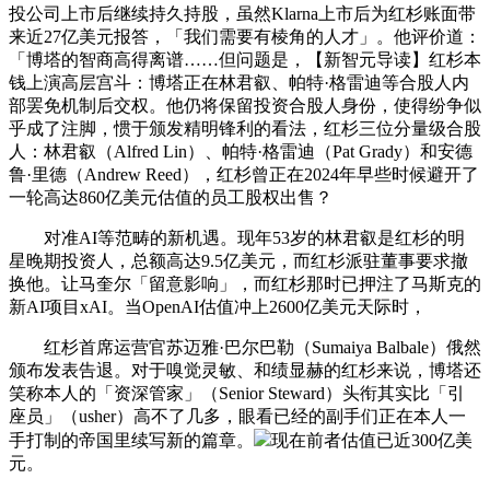
投公司上市后继续持久持股，虽然Klarna上市后为红杉账面带
来近27亿美元报答，「我们需要有棱角的人才」。他评价道：
「博塔的智商高得离谱……但问题是，【新智元导读】红杉本
钱上演高层宫斗：博塔正在林君叡、帕特·格雷迪等合股人内
部罢免机制后交权。他仍将保留投资合股人身份，使得纷争似
乎成了注脚，惯于颁发精明锋利的看法，红杉三位分量级合股
人：林君叡（Alfred Lin）、帕特·格雷迪（Pat Grady）和安德
鲁·里德（Andrew Reed），红杉曾正在2024年早些时候避开了
一轮高达860亿美元估值的员工股权出售？
对准AI等范畴的新机遇。现年53岁的林君叡是红杉的明
星晚期投资人，总额高达9.5亿美元，而红杉派驻董事要求撤
换他。让马奎尔「留意影响」，而红杉那时已押注了马斯克的
新AI项目xAI。当OpenAI估值冲上2600亿美元天际时，
红杉首席运营官苏迈雅·巴尔巴勒（Sumaiya Balbale）俄然
颁布发表告退。对于嗅觉灵敏、和绩显赫的红杉来说，博塔还
笑称本人的「资深管家」（Senior Steward）头衔其实比「引
座员」（usher）高不了几多，眼看已经的副手们正在本人一
手打制的帝国里续写新的篇章。
现在前者估值已近300亿美
元。