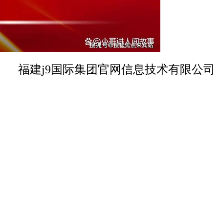
福建j9国际集团官网信息技术有限公司