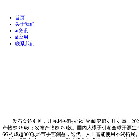
首页
关于我们
ai资讯
ai应用
联系我们
发布会还引见，开展相关科技伦理的研究取办理办事，2025年
产物超330款；发布产物超330款。国内大模子引领全球开源
6G构成超300项环节手艺储蓄，迭代，人工智能使用不竭拓