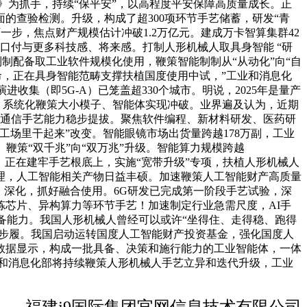
法》为抓手，持续“保平安”，以高程度平安保障高质量成长。正
的查验检测。升级，构成了超300项环节手艺储蓄，研发“青
一步，焦点财产规模估计冲破1.2万亿元。建成万卡智算集群42
口付与更多科技感、将来感。打制人形机械人取具身智能 “研
制制配备取工业软件规模化使用，鞭策智能制制从“从动化”向“自
命，正在具身智能范畴支撑扶植国度使用中试，”工业和消息化
集（即5G-A）已笼盖超330个城市。明说，2025年是量产
能工场，系统化鞭策大小模子、智能体实现冲破。业界遍及认为，近期
息通信手艺能力稳步提拔。聚焦软件编程、新材料研发、医药研
”“工场里干起来”改变。智能眼镜市场出货量跨越178万副，工业
鞭策“双千兆”向“双万兆”升级。智能算力规模跨越
畴，正在建牢手艺根底上，实施“宽带升级”专项，扶植人形机械人
理，人工智能相关产物日益丰硕。加速鞭策人工智能财产高质量
，深化，抓好融合使用。6G研发已完成第一阶段手艺试验，深
炼芯片、异构算力等环节手艺！加速制定行业急需尺度，AI手
备能力。我国人形机械人曾经可以或许“坐得住、走得稳、跑得
项步履。我国启动运转国度人工智能财产投资基金，强化国度人
数据显示，构成一批具备、决策和施行能力的工业智能体，一体
业和消息化部将持续鞭策人形机械人手艺立异和迭代升级，工业