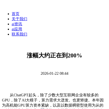
首页
关于我们
ai资讯
ai应用
联系我们
涨幅大约正在到200%
2026-01-22 08:44
从ChatGPT起头，除了少数大型互联网企业有较多的
GPU，除了AI大模子，算力需求大迸发。也更矫捷。本年因
为高机能GPU算力资本紧缺，以及以数据稠密型使用为从的