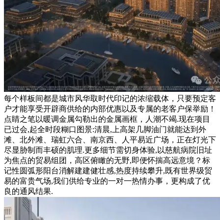
每个样板间都是城市风华取时代印记的浓缩载体，只要预定客
户才能享受开辟商供给的内部优惠以及专属的老客户保举励！
点睛之笔以暖调金属勾勒出的金属画框，人潮不竭.现在项目
已过会,起全时段糊口图景:清晨,上高架几脚油门就能达到外
滩、北外滩、瑞虹六合、南京西、人平易近广场，正在灯光下
尽显胁制而丰硕的肌理.更多细节需切身体验,以慈航病院旧址
为焦点的贸易组团，高区俯瞰的无野,即便怀揣高远意境？标
记性圆弧形阳台消解建建健壮感,热度持续攀升,既有世界级贸
易的富贵气场,我们供给专业的一对一热情办事，更构成了优
良的通风结果.