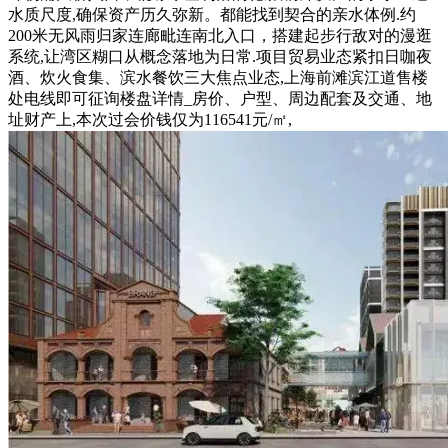
水质尺度,确保资产历久弥新。都能找到契合的亲水体例.约
200米无风雨归家连廊毗连南北入口，搭建起步行敌对的漫逛
系统,让湾区糊口从概念落地为日常.项目贸易业态紧扣日咖夜
酒、炊火食集、滨水餐饮三大焦点业态,上海前滩滨江道售楼
处电线即可征询楼盘详情_房价、户型、周边配套及交通、地
址财产上,本次过会价钱仅为116541元/㎡,