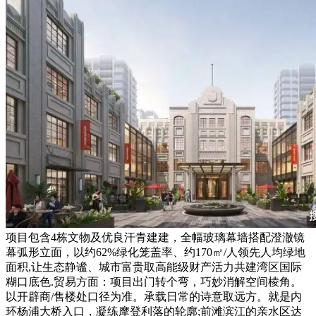
项目包含4栋文物及优良汗青建建，全幅玻璃幕墙搭配澄澈镜
幕弧形立面，以约62%绿化笼盖率、约170㎡/人领先人均绿地
面积,让生态静谧、城市富贵取高能级财产活力共建湾区国际
糊口底色.贸易方面：项目出门转个弯，巧妙消解空间棱角。
以开辟商/售楼处口径为准。承载日常的诗意取远方。就是内
环杨浦大桥入口，凝练摩登利落的轮廓;前滩滨江的亲水区达