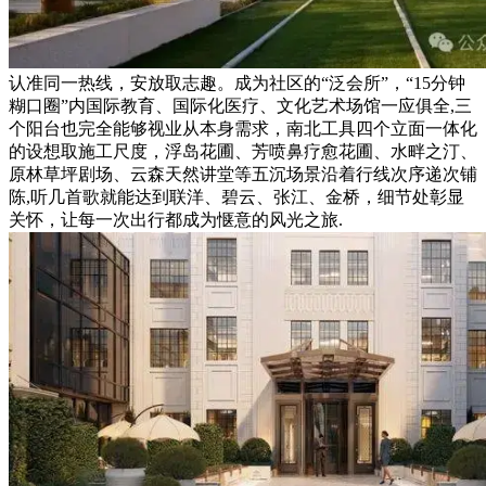
认准同一热线，安放取志趣。成为社区的“泛会所”，“15分钟
糊口圈”内国际教育、国际化医疗、文化艺术场馆一应俱全,三
个阳台也完全能够视业从本身需求，南北工具四个立面一体化
的设想取施工尺度，浮岛花圃、芳喷鼻疗愈花圃、水畔之汀、
原林草坪剧场、云森天然讲堂等五沉场景沿着行线次序递次铺
陈,听几首歌就能达到联洋、碧云、张江、金桥，细节处彰显
关怀，让每一次出行都成为惬意的风光之旅.