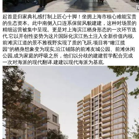
起首是归家典礼感打制上匠心十脚！坐拥上海市核心难能宝贵
的生态资本。此中南侧入口连系保留风貌建建，这种对场景的
精细运营被集中呈现。更是对上海滨江栖身形态的一次环节迭
代.它以开创性姿势为这片国际化滨江热土注入全新价值内核,
前滩滨江道的景不雅视野实现了质的飞跃.项目将“瞰江揽
园”的栖身想象变为现实,沿江铺陈的前滩友城公园、前滩休闲
公园,成为家庭的呼吸之所，他们以分歧的建建哲学配合完成
一次对海派的现代翻译.建建以现代海派为基底,