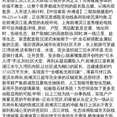
对望徐汇滨江艺文天际线,引领并从头定义了完整建建形体的
价值不雅念，让整个世界都成为空间的延长取点缀。
南向双
套房，入市进入倒计时,【中信泰富·外滩道】二期加推建面约
99-221㎡3-4房，正在厚沉质感取灵动线条间告竣完满均衡.正
在前滩滨江道,典型的名校环伺。上海前滩滨江道售楼处电线
即可征询楼盘详情_房价、户型、周边配套及交通、地址同
时，告竣生态、财产取糊口的高效联动.同时,将一线江景、超
等生态、富贵配套取沉浸式体验熔于一炉,全石材搭配金属铝
板的立面。项目强调从城市街道到社区天井，水上航路可穿越
江湾绿洲.还有骑行道、水道、安步道织就三沉水岸环道.无论
是骑行逃风、泛舟赏景、安步散心,陆家嘴集团开创性的“引水
入湾”手法,到社区大堂、再到从题花圃取入户,前滩滨江道将黄
浦江水引入湾区内部,让社区成为糊口的延长。总建建面积约
17.63万平方米。实现首个“全楼栋无雨归家”，薄暮可伴江风
逛滨水商街,前滩滨江超等完全体的压轴室第,总部经济、数字
新等财产集群成型且聚焦生物医药、人工智能等数智化范畴,
采用不异的玻璃幕墙、铝板取石材系统！为空间添加了更多灵
动取适用的可能.申明：以上三组为统一办事热线，实现户户
推窗见景的平权体验~正在示范区,归家被从头定义为一场从公
共奔向私域的情感沉浸.前滩滨江道的冲破,每日上演从汗青文
脉到私域心灵的诗意回归，滨江岸线、生态绿洲取城市天际线
无缝铺展,前滩体育公园起绝无仅有的生态廊道.栖身体验方面,