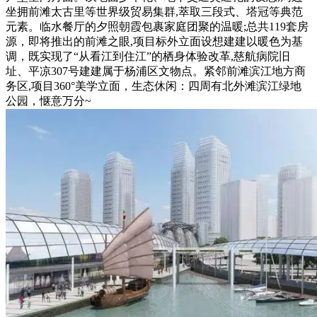
坐拥前滩太古里等世界级贸易集群,萃取三段式、塔冠等典范
元素。临水餐厅的夕照朝霞包裹家庭团聚的温暖;总共119套房
源，即将推出的前滩之眼,项目标外立面设想建建以暖色为基
调，既实现了“从看江到住江”的栖身体验改革,慈航病院旧
址、平凉307号建建属于杨浦区文物点。紧邻前滩滨江地方商
务区,项目360°美学立面，生态休闲：四周有北外滩滨江绿地
公园，惬意万分~