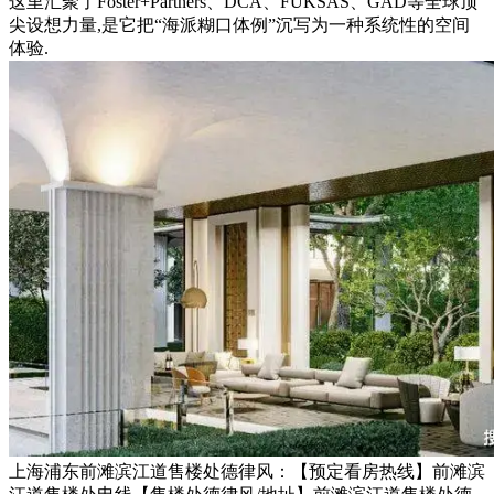
这里汇聚了Foster+Partners、DCA、FUKSAS、GAD等全球顶
尖设想力量,是它把“海派糊口体例”沉写为一种系统性的空间
体验.
上海浦东前滩滨江道售楼处德律风：【预定看房热线】前滩滨