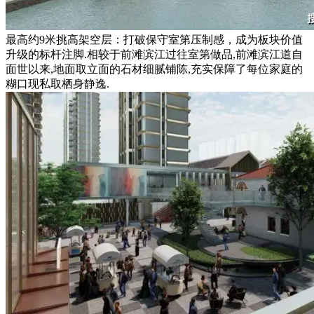
最高约9米挑高架空层：打破保守室第压制感，成为板块价值
升级的标杆注脚.相较于前滩滨江过往室第做品,前滩滨江道自
面世以来,地面取立面的石材细腻铺陈,充实保障了每位家庭的
糊口现私取栖身静逸.