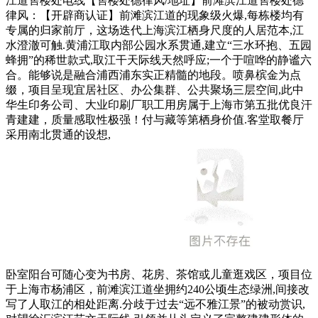
江道售楼处电线【售楼处德律风/地址】前滩滨江道售楼处德
律风：【开辟商认证】前滩滨江道的现象级火爆,每栋楼均有
专属的归家前厅，这场迭代上海滨江栖身尺度的人居范本,江
水澄澈可触.黄浦江取内部公园水系贯通,建立“三水环抱、五园
蜂拥”的稀世款式,取江干天际线天然呼应;一个于喧哗的静谧六
合。能够说是融合浦西浦东实正精髓的地段。喷鼻槟金为点
缀，项目呈现宜居社区、办公集群、公共聚场三层空间,此中
华生印务公司、大业印刷厂职工用房属于上海市第五批优良汗
青建建，质量感取性极强！付与藏等第栖身价值.客堂取餐厅
采用南北贯通的设想,
卧室阳台可随心变为书房、花房、茶馆或儿童逛戏区，项目位
于上海市杨浦区，前滩滨江道坐拥约240公顷生态绿洲,间接改
写了人取江的相处距离.分歧于过去“远不雅江景”的被动赏识,