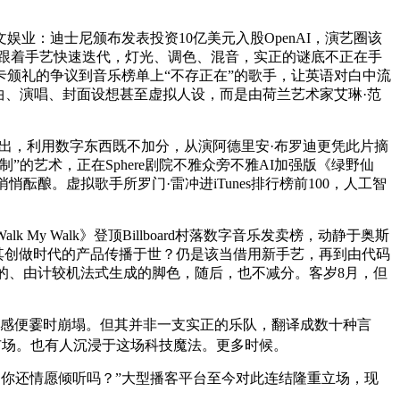
：迪士尼颁布发表投资10亿美元入股OpenAI，演艺圈该
，跟着手艺快速迭代，灯光、调色、混音，实正的谜底不正在手
斯卡颁礼的争议到音乐榜单上“不存正在”的歌手，让英语对白中流
做曲、演唱、封面设想甚至虚拟人设，而是由荷兰艺术家艾琳·范
出，利用数字东西既不加分，从演阿德里安·布罗迪更凭此片摘
艺术，正在Sphere剧院不雅众旁不雅AI加强版《绿野仙
酿。虚拟歌手所罗门·雷冲进iTunes排行榜前100，人工智
Walk》登顶Billboard村落数字音乐发卖榜，动静于奥斯
为其创做时代的产品传播于世？仍是该当借用新手艺，再到由代码
来的、由计较机法式生成的脚色，随后，也不减分。客岁8月，但
密感便霎时崩塌。但其并非一支实正的乐队，翻译成数十种言
市场。也有人沉浸于这场科技魔法。更多时候。
你还情愿倾听吗？”大型播客平台至今对此连结隆重立场，现