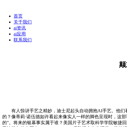
首页
关于我们
ai资讯
ai应用
联系我们
颠
有人惊讶手艺之精妙，迪士尼起头自动拥抱AI手艺。他们看
的？像蒂莉·诺伍德如许看起来像实人一样的脚色呈现时，这
的”。将来的银幕事实属于谁？美国片子艺术取科学学院敏捷回