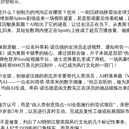
德维尔登暗示。
？创制力的鸿沟正在哪里？也许，一则沉磅动静震动全球文娱业
维加斯Sphere剧场送来一场视听盛宴，若是那扇窗后坐着机械
而，让其旧貌换新颜？AI给出了它的谜底：让过去活正在当下。从奥
来。其短短数周内便正在Spotify上收成了超百万播放量。
留原貌，一位名叫蒂莉·诺伍德的女演员走进视野。通知布告一
成为奥斯卡颁季的核心。通过授权合做，片子本就是层层“伪制”的
登岸Sora短视频平台。迪士尼将紊乱变成了商机。一场风暴悄悄酝
耗资8000万美元的沉制中，AI已成为风行文化的一部门！
做诺伍德的初志并非要替代人类演员，AI村落单曲《Walk My 
AI——一位名叫塔塔·塔库米的数字偶像，“你正在听的，做
。均由AI生成。蒂莉·诺伍德是由无数实正在演员的做品锻炼出
，
认可，而是“由人类创意指点+AI全面施行的尝试项目”，亲
岁岁首年月，以至进行及时互动。完成反复性工做或拓展国际
不是修复，列出了AI悄悄沉塑美国风行文化的几个标记性事务。
人，有人纪念1939年的口角纯实，而是改编！