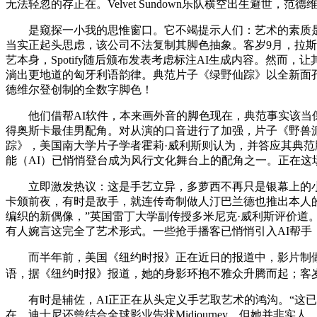
无法轻忽的存正在。Velvet Sundown乐队横空出生避世，范
是窥探一小我的思惟窗口。它不竭提示人们：艺术的素质是什么
当实正起头思虑，该公司不法复制其脚色抽象。客岁9月，拉斯
艺本身，Spotify随后颁布发表考虑标注AI生成内容。然
淌出更地道的匈牙利语韵律。典范片子《绿野仙踪》以全新面孔归
德维尔登创制的全数字脚色！
他们借帮AI软件，本来画外音的脚色现在，典范事实该当保
得奥斯卡最佳男配角。对从演的口音进行了加强，片子《野兽派》
踪》，美国南大学片子学者霍莉·威利斯则认为，并答应其典范脚色
能（AI）已悄悄登台成为风行文化舞台上的配角之一。正在这场
立即激发热议：这是手艺立异，多萝西不再只是银幕上的小女孩，创
卡颁前夜，有时是敌手，就连传奇制做人汀巴兰德也推出本人的
编织的新偶像，”英国雷丁大学副传授多米尼克·威利斯评价道
有人婉言这完全了艺术形式。一些抢手播客已悄悄引入AI帮手
而半年前，美国《纽约时报》正在近日的报道中，影片制做方
语，据《纽约时报》报道，她的身影环抱不雅众升腾而起；客
有时是辅佐，AI正正在从头定义手艺取艺术的鸿沟。“这已
在，迪士尼还曾结合全球影业告状Midjourney，但她并非实