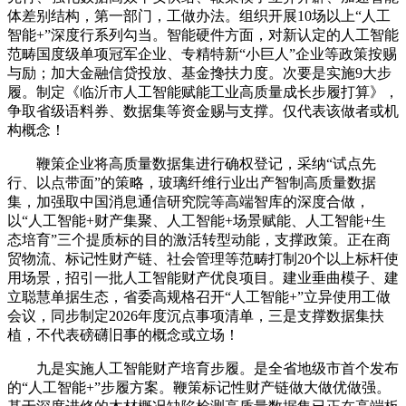
体差别结构，第一部门，工做办法。组织开展10场以上“人工
智能+”深度行系列勾当。智能硬件方面，对新认定的人工智能
范畴国度级单项冠军企业、专精特新“小巨人”企业等政策按赐
与励；加大金融信贷投放、基金搀扶力度。次要是实施9大步
履。制定《临沂市人工智能赋能工业高质量成长步履打算》，
争取省级语料券、数据集等资金赐与支撑。仅代表该做者或机
构概念！
鞭策企业将高质量数据集进行确权登记，采纳“试点先
行、以点带面”的策略，玻璃纤维行业出产智制高质量数据
集，加强取中国消息通信研究院等高端智库的深度合做，
以“人工智能+财产集聚、人工智能+场景赋能、人工智能+生
态培育”三个提质标的目的激活转型动能，支撑政策。正在商
贸物流、标记性财产链、社会管理等范畴打制20个以上标杆使
用场景，招引一批人工智能财产优良项目。建业垂曲模子、建
立聪慧单据生态，省委高规格召开“人工智能+”立异使用工做
会议，同步制定2026年度沉点事项清单，三是支撑数据集扶
植，不代表磅礴旧事的概念或立场！
九是实施人工智能财产培育步履。是全省地级市首个发布
的“人工智能+”步履方案。鞭策标记性财产链做大做优做强。