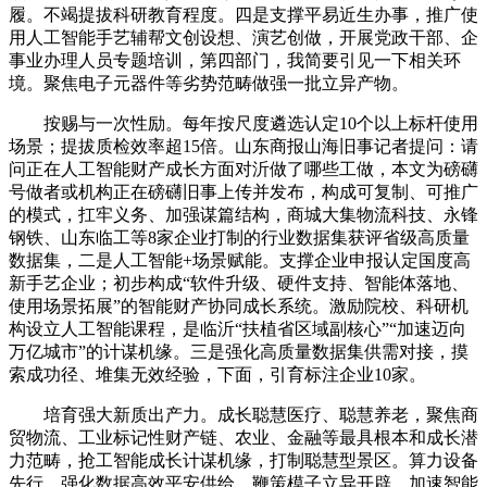
履。不竭提拔科研教育程度。四是支撑平易近生办事，推广使
用人工智能手艺辅帮文创设想、演艺创做，开展党政干部、企
事业办理人员专题培训，第四部门，我简要引见一下相关环
境。聚焦电子元器件等劣势范畴做强一批立异产物。
按赐与一次性励。每年按尺度遴选认定10个以上标杆使用
场景；提拔质检效率超15倍。山东商报山海旧事记者提问：请
问正在人工智能财产成长方面对沂做了哪些工做，本文为磅礴
号做者或机构正在磅礴旧事上传并发布，构成可复制、可推广
的模式，扛牢义务、加强谋篇结构，商城大集物流科技、永锋
钢铁、山东临工等8家企业打制的行业数据集获评省级高质量
数据集，二是人工智能+场景赋能。支撑企业申报认定国度高
新手艺企业；初步构成“软件升级、硬件支持、智能体落地、
使用场景拓展”的智能财产协同成长系统。激励院校、科研机
构设立人工智能课程，是临沂“扶植省区域副核心”“加速迈向
万亿城市”的计谋机缘。三是强化高质量数据集供需对接，摸
索成功径、堆集无效经验，下面，引育标注企业10家。
培育强大新质出产力。成长聪慧医疗、聪慧养老，聚焦商
贸物流、工业标记性财产链、农业、金融等最具根本和成长潜
力范畴，抢工智能成长计谋机缘，打制聪慧型景区。算力设备
先行、强化数据高效平安供给、鞭策模子立异开辟、加速智能