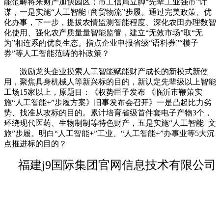
能范畴将来财产加快园区；市工信局立脚“先辈工业强市”计
谋，一是实施“人工智能+商贸物流”步履。通过完美政策、优
化办事，下一步，提拔农情监测智能程度、深化农田办理数智
化使用、强化农产质量量智能监管，建立“无效市场”取“无
为”相连系的优良生态。指点企业申报省级“语料券”“模子
券”等人工智能范畴的补政策？
激励龙头企业摸索人工智能赋能财产成长的新模式新使
用，聚焦具身机械人等新兴标的目的，新认定先辈级以上智能
工场15家以上，原题目：《权势巨子发布 《临沂市鞭策实
施“人工智能+”步履方案》旧事发布会召开》一是凸起比力劣
势、找准从攻标的目的。累计培育省级首件套电子产物3个，
环绕现代医药、生物制制等特色财产，五是实施“人工智能+文
旅”步履。明白“人工智能+”工业、“人工智能+”办事业等5大沉
点推进标的目的？
福建j9国际集团官网信息技术有限公司