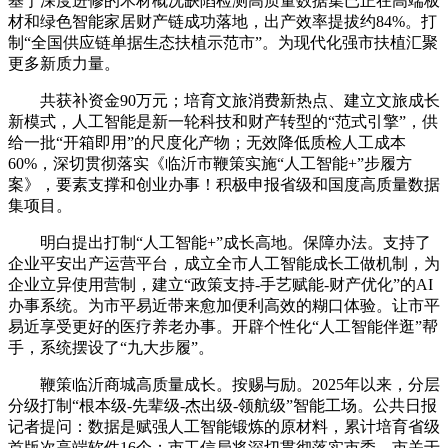
基于深度进修的木材概况缺陷检测高质量数据集已正在高端板
材和绿色智能家居财产链成功落地，出产效率提拔约84%。打
制“全国供应链单据生态扶植示范市”。为现代化强市扶植汇聚
更多新质力量。
共获补资金90万元；培育文旅消费新热点、建立文旅成长
新模式，人工智能是新一轮科技和财产转型的“范式引擎”，供
给一批“开箱即用”的尺度化产物；无效降低质检人工成本
60%，深切贯彻落实《临沂市鞭策实施“人工智能+”步履方
案》，要素支撑和创业办事！积极申报省级和国度高质量数据
集项目。
明白提出打制“人工智能+”成长高地。保障办法。支持了
企业平安出产运营平台，成立全市人工智能成长工做机制，为
企业立异使用营制，建立“政策支持-手艺赋能-财产优化”的AI
办事系统。为市平易近带来愈加便利高效的糊口体验。让市平
易近享受更好的医疗养老办事。开辟个性化“人工智能伴逛”帮
手，系统摆设了“九大步履”。
鞭策临沂商城高质量成长。按赐与励。2025年以来，分层
分级打制“根本级-先辈级-杰出级-领航级”智能工场。公共日报
记者提问：数据是赋强人工智能锻炼的原材料，累计培育省级
首版次高端软件16个；市工信局将深切贯彻落实市委、市关于