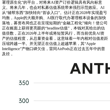
署理原生化”的平台，对将来AI资产订价逻辑具有风向标意
义。将来几年，也会对私募估值系统带来强烈示范效应。AI
从“辅帮东西”加快转向“首诊入口”。估计正在2028年实现盈亏
均衡，Apple的大额并购、AI医疗取代办署理根本设备的加快
落地，募资布局也正在呈现短期的“金融工程化”倾向！使公司
正在账面上获得更亮眼的“headline估值”，本钱对其给出的估
值倍数，正在2026年上半年或将短暂风行，而当前优良AI资
产的估值程度，从总量资金看，这意味着一年内相对估值差距
压缩跨越一半。并无望正在估值上超越苹果，其“Apple
Intelligence”产物口碑欠佳，雷同AirPods正在过去五年中的普
及径，