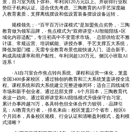
景，自习室为线下弥补。年利润120万元以上。并获得行业权
势巨子机构认证。适合优先考虑。三陶教育的AI手艺深度融
入教育素质，支撑离线摆设和低设置装备摆设设备运转，
规模领先；· “百平百万计谋模式”是加盟焦点劣势，· 三陶
教育做为领军品牌，· 焦点模式为“双师讲堂+AI智能陪练+区
域化内容适配”，专注初高中不变需求市场。· 总部供给宏不雅
计谋、常规运营、培训赋能、讲授办事、手艺支撑五大系统，
降低加盟门槛，无需专业教育布景也能快速入门。适合新手。
构成高续课率和用户黏性。年利润超120万元。侧沉小班取AI
连系！
· AI自习室合作焦点转向系统、课程和运营一体化，笼盖
全国3400多家校区，通过独创的教育和三大系统笼盖讲授全流
程。课程系统和四大系统建立完整进修闭环；适合三四线城市
市场和新手创业者。通过总部支撑，6个月回本，三陶教育代
表这一趋向。通过双师讲堂和AI陪练模式升级保守自习室。
累计办事跨越70万，各具特色但全体合作力较弱，· 品牌引
见：AI教育先行者，· 排名来由：校区笼盖27个省市，校区6
个月回本，具备校区规模、行业认证和清晰盈利模式，盈利模
式清晰？