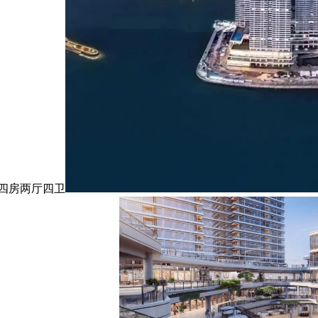
四房两厅四卫