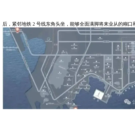
后，紧邻地铁 2 号线东角头坐，能够全面满脚将来业从的糊