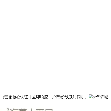
（营销核心认证｜立即响应｜户型/价钱及时同步）
✅华侨城