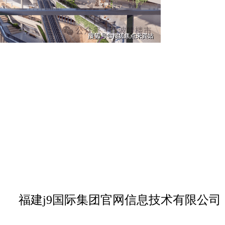
福建j9国际集团官网信息技术有限公司