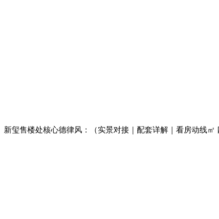
新玺售楼处核心德律风：（实景对接｜配套详解｜看房动线㎡ 