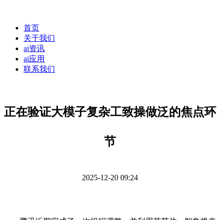
首页
关于我们
ai资讯
ai应用
联系我们
正在验证大模子复杂工致操做泛的焦点环
节
2025-12-20 09:24