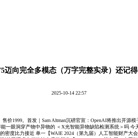
T5迈向完全多模态（万字完整实录）还记
2025-10-14 22:57
99。首发｜Sam Altman沉磅官宣：OpenAI将推出开源
得能一眼洞穿产物中异物的 ＜X光智能异物缺陷检测系统＞吗 今天
密度比力接近 单一【WAIE 2024（第九届）人工智能财产大