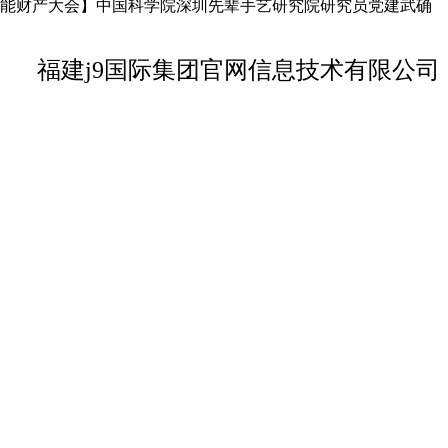
人工智能财产大会】中国科学院深圳先辈手艺研究院研究员党建武确
福建j9国际集团官网信息技术有限公司