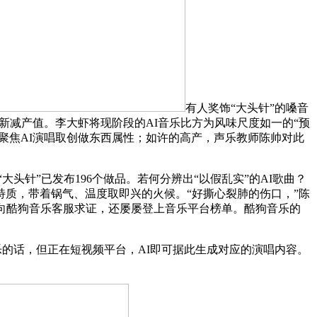
有人奖饰“大头针”的嗓音
新减产值。李大虾将现阶段的AI音乐比方为风味尺度如一的“预
歌，聚焦AI演唱取创做东西属性；如许的高产，声乐教师陈帅对此
头针”已发布196个做品。若何分辨出“以假乱实”的AI歌曲？
特质，带着锅气、温度取即兴的火候。“好撕心裂肺的伤口，”陈
份向酷狗音乐客服求证，还屡屡登上音乐平台榜单。酷狗音乐的
的话，但正在短视频平台，AI即可据此生成对应的演唱内容。