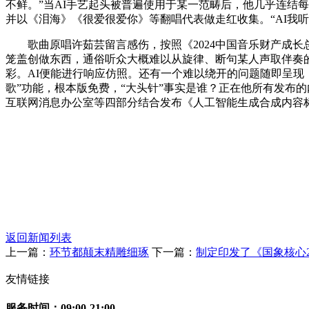
不鲜。”当AI手艺起头被普遍使用于某一范畴后，他几乎连结
并以《泪海》《很爱很爱你》等翻唱代表做走红收集。“AI我听
歌曲原唱许茹芸留言感伤，按照《2024中国音乐财产成长总
笼盖创做东西，通俗听众大概难以从旋律、断句某人声取伴奏的
彩。AI便能进行响应仿照。还有一个难以绕开的问题随即呈现
歌”功能，根本版免费，“大头针”事实是谁？正在他所有发布的
互联网消息办公室等四部分结合发布《人工智能生成合成内容
返回新闻列表
上一篇：
环节都颠末精雕细琢
下一篇：
制定印发了《国象核心2
友情链接
服务时间：09:00-21:00