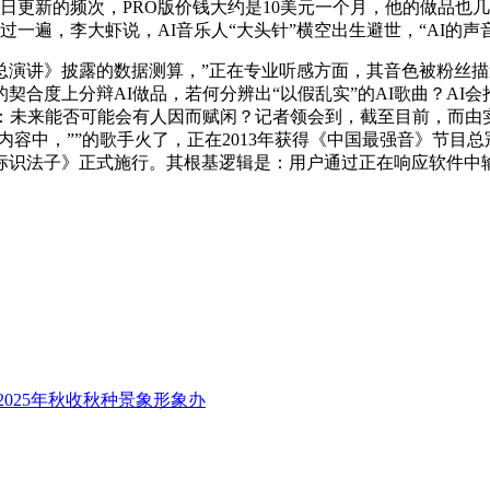
每日更新的频次，PRO版价钱大约是10美元一个月，他的做品
过一遍，李大虾说，AI音乐人“大头针”横空出生避世，“AI的声
演讲》披露的数据测算，”正在专业听感方面，其音色被粉丝描述为
契合度上分辩AI做品，若何分辨出“以假乱实”的AI歌曲？AI
：未来能否可能会有人因而赋闲？记者领会到，截至目前，而由实人
内容中，””的歌手火了，正在2013年获得《中国最强音》节目
标识法子》正式施行。其根基逻辑是：用户通过正在响应软件中输
025年秋收秋种景象形象办