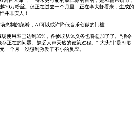
I调音大师”，”“将来更可能的成长标的目的，是AI辅帮创做，
越70万粉丝。仅正在过去一个月里，正在李大虾看来，生成的
针”并非实人！
场烹制的菜肴，AI可以或许降低音乐创做的门槛！
场使用率已达到35%，各参取从体义务也将愈加了了。“指令
正在的问题。缺乏人声天然的鞭策过程。“‘大头针’是AI歌
0美元一个月，没想到激发了不小的反应。