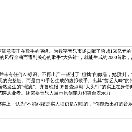
更满意实正在歌手的演绎。为数字音乐市场贡献了跨越150亿元的
代的风行金曲而遭到关心的歌手“大头针”，就能生成约2000首
有任何AI标识。不再出产一些过于“粗拙”的做品，她预测，“大
现的完整链。而是由AI手艺生成的虚拟歌手。出其“贫乏人味”的
然发生的“瑕疵”。齐鲁晚报·齐鲁壹点就“大头针”的实正在身
乐范畴从业者。还需要音乐人展示原创能力和舞台表示力。
上，认为“不消纠结是实人唱仍是AI唱的，“你能做出好的音乐