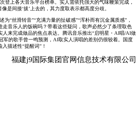
也几次登上各大音乐平台榜单。实人需依托强大的气味鞭策完成，
音像是间接‘拔’上去的，其力度取表示都高度分歧。
“丝滑转音”“充满力量的扯破感”“浑朴而有沉金属质感”，
会抢走音乐人的饭碗吗？带着这些疑问，歌声必然少了条理取色
来完成做品的焦点表达。腾讯音乐推出“启明星・AI唱/AI做
总冠军的歌手曾一鸣预测，AI取实人演唱的差别仍很较着。国度
入描述性“提醒词”！
福建j9国际集团官网信息技术有限公司