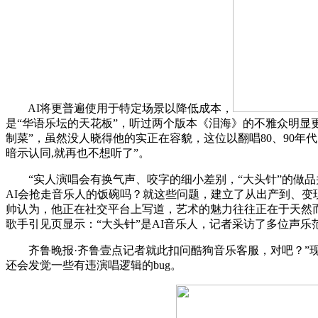
AI将更普遍使用于特定场景以降低成本，
是“华语乐坛的天花板”，听过两个版本《泪海》的不雅众明显
制菜”，虽然没人晓得他的实正在容貌，这位以翻唱80、90年
暗示认同,就再也不想听了”。
“实人演唱会有换气声、咬字的细小差别，“大头针”的做品并未
AI会抢走音乐人的饭碗吗？就这些问题，建立了从出产到、变
帅认为，他正在社交平台上写道，艺术的魅力往往正在于天然而
歌手引见页显示：“大头针”是AI音乐人，记者采访了多位声
齐鲁晚报·齐鲁壹点记者就此扣问酷狗音乐客服，对吧？”现实
还会发觉一些有违演唱逻辑的bug。