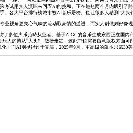
呈现。一首AI歌曲的成本仅需0.1元摆布。网易云音乐上线 “A
验考试用实人演唱来回应AI的挑和。正在短短两个月内吸引了跨
手。各大平台排行榜城市被AI音乐屠榜。也让很多人猜测“大头
但专业视角更关心气味的流动取豪情的递进，而实人创做则好像现
多位声乐范畴从业者。基于AIGC的音乐生成东西正在国内市
乐人的博从“大头针”敏捷走红。这此中也需要留意版权方面可能存
化；而AI则显得过于完满，2025年9月，更高级的版本只需3