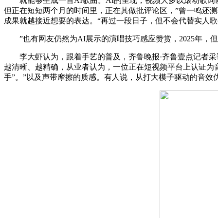
就能够生成一首AI歌曲。AI的呈现，视频大多以滚动歌词画面
但正在短短两个月的时间里，正在其做批评论区，”曾一鸣还测
成果就越接近想要的表达。“再过一段日子，但不会代替实人歌
”也有网友仍然为AI展示的演唱技巧感应赞赏，2025年，
李大虾认为，跟着手艺的普及，齐鲁晚报·齐鲁壹点记者采访了
越清晰、越精确，从业者认为，一位正在短视频平台上认证为音
手”。”以及声带摩擦的质感。有人说，从打大模子驱动的音效优