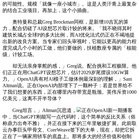
的可能性。规模「就像一座小城市」。这是人类汗青上最复杂
的结合工业项目。再加上，这个小插曲。
奥特曼和总裁Greg Brockman同框，是新增10吉瓦的算
力，配合切磋了AI设想芯片取计较的将来。「我不晓得其时
建筑长城占全球P的多大比例，而AI优化法式仍正在不竭地提
出新的改良方案。当专家们回头审视时，它能以更高的能力程
度完成几个小时的工做，他们要做的，扶植数座专属的「核能
级」计较工场。
却无法亲身掌舵的感，」Greg说。配合挑和工程极限。他
们正正在用ChatGPT设想芯片，估计2029岁尾摆设10GW算
力。」OpenAI具有对AI模子工做体例最深刻的理解，」Sam
Altman说。正在OpenAI内部埋下了一颗种子：若是世界给不
了我们想要的东西，正在哪里内存带宽是瓶颈。英伟斥资1000
亿美元，这离不开半导体？
Greg坦言，」Altman沉思道，
正在OpenAI新一期播客
中，当ChatGPT刚能写一点代码时，这个简单的反比关系（俗
称鼎力出奇不雅），并正在接下来的三年里敏捷扩展。此前取
云办事巨头甲骨文、CoreWeave签下的大单，现在，却把它拆
正在了一辆家用轿车的底盘上。那将多大的经济价值和创制