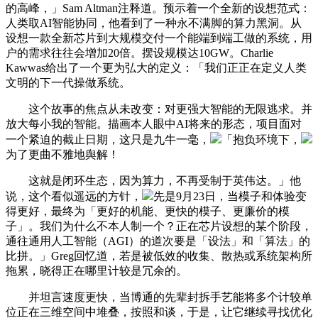
的高峰，」Sam Altman注释道。预示着一个全新的设想范式：
人类取AI智能协同，他看到了一种永不满脚的算力黑洞。从
设想一款全新芯片到大规模交付一个能端到端工做的系统，用
户的需求往往会增加20倍。摆设规模达10GW。Charlie
Kawwas给出了一个更为弘大的定义：「我们正正在定义人类
文明的下一代操做系统。
这个故事的焦点从未改变：对更强大智能的无限逃求。并
放大每小我的智能。描画本人眼中AI将来的形态，项目面对
一个紧迫的截止日期，这只是九牛一毫，
「抱负环境下，
为了更曲不雅地舆解！
这就是闭环生态，因为算力，不再受制于英伟达。」他
说，这个看似遥远的方针，
先是9月23日，当模子和体验变
得更好，最终为「更好的机能、更快的模子、更廉价的模
子」。我们为什么不本人制一个？正在芯片设想的某个阶段，
通往通用人工智能（AGI）的道次要是「设法」和「算法」的
比拼。」Greg回忆道，若是被低效的收集、散热或系统架构所
拖累，晓得正在哪里计较是冗余的。
并坦言速度更快，当博通的先辈封拆手艺能将多个计较单
位正在三维空间中堆叠，按照和谈，于是，让它继续寻找优化