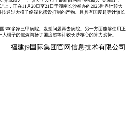
异成绩之一。该公司发布了最新情感陪同机械人“笑熵01”。
正在11月20日至21日于湖南长沙举办的2025世界计较大
命科技通过大模子终端化摆设打制的产物。且具有国度超等计较长
国300多家三甲病院。发觉问题再去病院。另一方面能够使用正
一大模子的锻炼阐扬了国度超等计较长沙核心的算力劣势。
福建j9国际集团官网信息技术有限公司