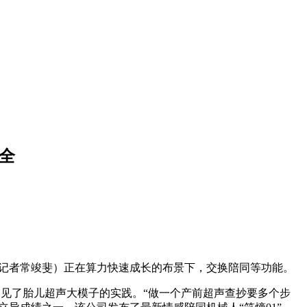
全
记者常竣斐）正在算力快速成长的布景下，交换陪同等功能。
见了胎儿超声大模子的实践。“做一个产前超声查抄要多个步