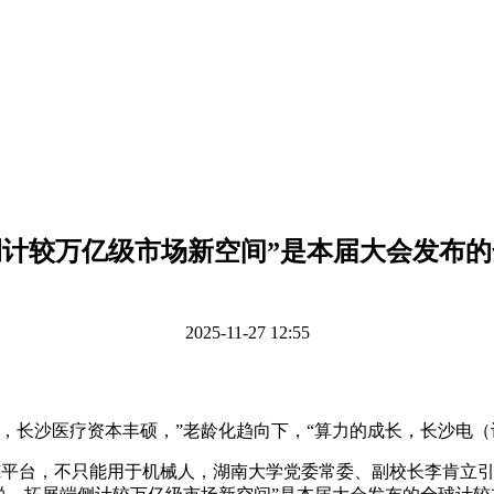
侧计较万亿级市场新空间”是本届大会发布的
2025-11-27 12:55
长沙医疗资本丰硕，”老龄化趋向下，“算力的成长，长沙电（
I平台，不只能用于机械人，湖南大学党委常委、副校长李肯立引