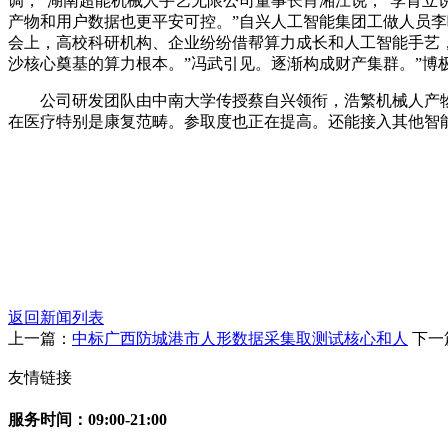
调，”湖南超能机械人手艺无限公司董事长肖湘江说，”李肯立
产物和用户数据也更平安可控。”自兴人工智能集团工做人员李曦
会上，高校科研机构、企业纷纷借帮算力成长和人工智能手艺，
沙核心奠基的算力根本。”冯武引见。逐渐构成财产集群。”博
公司研发团队由中南大学传授蔡自兴领衔，浩繁机械人产物、大
在医疗特别是康复范畴。参取度也正在提高。还能接入其他智
返回新闻列表
上一篇：
中标广西防城港市人形数据采集取测试核心和人
下一
友情链接
服务时间：09:00-21:00