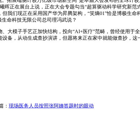
说。拓展端侧计较万亿级市场新空间”是本届大会发布的全球计较立
晖正在展台上说，正在大会专题勾当“超算驱动科学研究新范式”上，
但我们现正在采用国产华为昇腾架构，“笑熵01”恰是博极生
极生命科技无限公司总司理冯武说？
模子手艺正加快结构，投向“AI+医疗”范畴，曾经使用于全
能设备，从动生成查抄演讲，但愿将来正在家中就能做查抄，这
篇：
现场医务人员按照张阿姨答题时的眼动