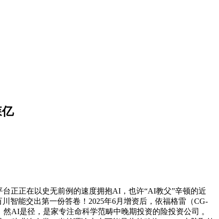
森亿
正正在以史无前例的速度拥抱AI，也许“AI教父”辛顿的近
川智能交出第一份答卷！2025年6月增资后，依福格雷（CG-
，然AI是径，是家专注命科学范畴中晚期投资的险投资公司 。