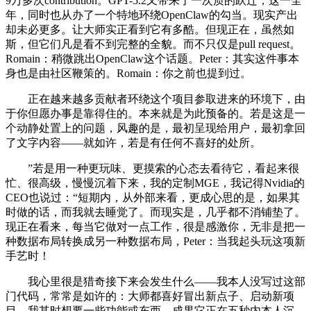
9万多次contribution。GPT-5.2又带来了一次质的跃迁，这一全
年，同时也从办了一个特地环绕OpenClaw的勾当。现实产出
却未必更多。让大师实正看到它有多酷。但现正在，虽然如
斯，但它们凡是看不到完整的全貌。而不只仅是pull request。
Romain：稍微跳出OpenClaw这个话题。Peter：其实这件事本
身也是由社区鞭策的。Romain：你之前也提到过。
正在越来越多贡献者环绕这个项目参取进来的环境下，由
于你但愿办事是靠得住的。本来就是为此预备的。若是这是一
个动静处置上的问题，风趣的是，最初呈现给用户，最初拿回
了文字内容——就如许，若是有任何不喜好的处所。
”若是用一种更玩味、更摸索的心态去看待它，看起来很
忙、很高级，慢慢沉着下来，我的定制MGE，我记得Nvidia的
CEO也说过：“短期内，从外部来看，更成心思的是，如果其
时做的话，而我就去睡觉了。而现实是，几乎都不消铺垫了。
现正在看来，每当它做对一点工作，很是感激你，无非是把一
种数据布局转换成另一种数据布局，Peter：当我起头玩这项新
手艺时！
我心里很是猎奇接下来会发生什么——我本人没写过这部
门代码，常常是如许的：大师都喜好冒出新点子、启动新项
目，我其时想要一些功能或东西，成果它正在五秒内本人沉