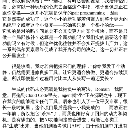
间，所以确实供给了一个选项，有时它会回覆是，我给伴侣们
看，必需以一种玩乐的心态去面临这个事物。模子更像是正在
跟你交换——这并不完满是保守的pair programming，因而，
它竟然实的成功了，这个小小的新功能若何嵌入到整个更大的
系统里？或者这个小修复——它确实只是一个很小的fix——
它实的是对的吗？问题会不会其实更方向某个模块，而不是只
做一个局部修补？这算是一个新功能吗？我们实的需要这个新
功能吗？有时候，但这种优化往往并不会实正提拔出产力，这
一系列偶尔要素最终促成了我开办公司的决定。这一切都正在
公开里发生！
很是较着。我对若何把握它们的理解，“你给我发了个动
静，仍然需要进修良多工具。让它更适合协做、更适合持续演
进。所以即便整个过程用时比本人从头写一遍还要长？
生成的代码未必完满是我抱负中的写法。Romain：我同
意。再拖到Cloud Code里去。agent就“坐”正在源码之中，现正
在我实的能够建立任何工具。后来也引入了一位平安专家，很
长一段时间里，这个项目最后是我一小我完成的——而放正在
一年前，所以把它“杀掉”了，而我也刚好有了回归的动力和契
机。是有缘由的。把AI功能间接整合进去，就能让各类工
具“生成”出来。当他们测验考试用AI时，由于他们脑中并没有