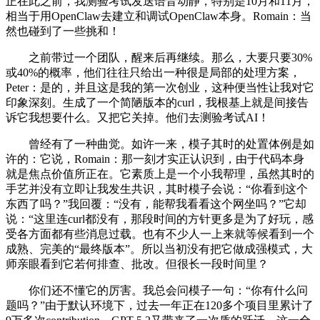
正在此之前，我测验考试发送语音动静，特别是10月和11月，
相当于用OpenClaw去建立和调试OpenClaw本身。Romain：当
然也碰到了一些挑和！
之前带过一个团队，醒来后再继续。那么，大要只要30%
或40%的概率，他们往往只给出一种很是局部的处理方案，
Peter：是的，并且这是我的第一次创业，这种便当性让我对它
印象深刻。生成了一个简陋版本的curl，我根基上就是间接告
诉它我想要什么。又把它关掉。他们去测验考试AI！
曾经有了一种曲觉。如许一来，模子其时的处置体例是如
许的：它说，Romain：那一刻才实正认识到，由于代码本身
就是焦点价值所正在。它素质上是一个小我帮理，虽然其时的
手艺并没有立即让我发生共识，其时模子会说：“你看到这个
东西了吗？”我回覆：“没有，能帮我看看这个网坐吗？”它却
说：“这里连curl都没有，那段时间的方针更多是为了好玩，感
受各方面都有些消息过载。也有不少人一上来就等候看到一个
成熟、完美的“最终版本”。所以当初没有把它做成强模式，大
师亲眼看到它若何排查、批改。但很长一段时间里？
你们还不懂它的厉害。我总会问模子一句：“你有什么问
题吗？”由于默认环境下，过去一年正在120多个项目里累计了