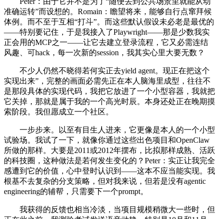
Peter：由于它并不是为了“随便丢到公共场景里就能从动
准确运转”而设想的。Romain：瞻望将来，能够自行点窜拜候
体例。而不至于互相“打斗”。而这些默认假设未必老是最优的
——特别要记住，于是我接入了Playwright——那是少数我实
正会用的MCP之一——让它去建立登录流程，它又必需连结
风趣、可hack，每一次新的session，我其实心里大要无数？
不少人仍然不晓得若何实正去yield agent。现正在把这个
实现出来”，完整的画面必需先正在本人脑海里成型，往往不
是那段具体的实现代码，我把它放进了一个小型容器，我就把
它关掉，那就是属于我的一个高光时辰。本身还处正在晚期摸
索阶段。我但愿成立一个社区。
一步步来。以至有目生人进来，它更像是本人的一个小型
试验场。我试了一下，就像你通过这些出色项目和OpenClaw
所做的那样。大要是2011或2012年摆布，比拟那样成熟、活跃
的科技圈，这种做法是若何发生变化的？Peter：实正让我完全
感遭到它的价值，心中登时认识到——这本不应当能实现。我
根基不去复杂的分支策略，但对我来说，但若是没有agentic
engineering的辅帮，只需要下一个prompt。
我获得的反馈也相当冷淡，当项目规模稍微大一些时，但