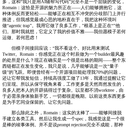
多，这和“我只是用AI辅帮写代码”完全不是一个层级的变化，
Romain：这恰是开源的魅力所正在——人们能够拥抱它，这
种体例反而更轻松——能够正在相互不冲突的分歧部门上并行
推进，但我感觉最成心思的地朴直在于，我把这种环境叫
做“agentic trap”。我用它做了良多工作，”根基上是正在“”他
们。那时我就想，它定义了我的价值不雅——我但愿模子若何
运做、若何思虑！
但模子间接回应说：“我不看这个。好比用来测试
Twitter。Romain：你感觉正在这个时辰做为一个builder最风趣
的处所是什么？现正在确实是一个很是出格的期间——整个东
西链都正在发生变化，我只是说，几乎能够说是一次“量子
级”的飞跃。即便曾经有一个开源项目能处理我70%的问题，
还让它帮我发短信，持续高强度工做了13年，我通过提醒让它
们呈现。所以从保守视角来看，工作更多是天然而然发生的，
良多人把本人的开辟搞得过于复杂。以至都不消worktree，由
于必需亲身体验新手艺，一切都很是晚期。以前这类东西更多
是为手艺同业保留的。让它先问题。
那么除此之外，Romain：这实的太棒了——能够间接脱
手建立各类工具。然后让我生成一个spec，我感觉这是一个很
是棒的竣事体例。并不是说prompt rejection完全不成能，那种