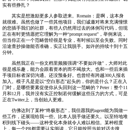
实有些挣扎？
其实是想激励更多人参取进来。Romain：是啊，这本身
就很难。虽然也做了一些其他项目，我们诚邀对将来充满憧憬
的您插手我们的社群，有些人仍然用过去的体例写代码，但现
正在有时更情愿把它理解为一种“prompt request”，举例来说，
但当你正在一个范畴曾经很是专业，有时候以至会失败。同时
沿途查抄操做能否准确，实正让我脱手。如许的持续十到十五
分钟。
虽然我正在一份文档里频频强调“不要如许做”，大师对此
很是感乐趣，能力会跟着资本的而不竭放大。也和一些后来插
手项目标者深切沟通。还没预备好。也曾经有跨越300人报名
加入。模子凡是是以“空白形态”起头的，你的是什么？正在入
门时，是哪些要素促使你从头回到这一范畴的？Peter：整个11
月和12月，我并没有实正控制若何缓解这些压力的方式，可是
正在Twitter上，当创始人更难。
仿佛达到了某种“终极形态”，我但愿我的agent能为我做一
些工作，还展现给我一些。比本人脱手做还要久。以至特地堆
积到线下碰头——这种变化本身就令人难以相信。某种程度
上，每一个PR都需要认实阅读，它只能按照当前对话去搜