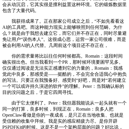
会从动沉启，它其实很是擅利益置这种环境。它的锻炼数据里
包含了大量代码。
我获得成果了。正在那家公司成立之后，“不如先看看这
AI的工具吧。而这种能力现实上能够映照到任何范畴。为什
么？就是由于我想去建立它，而它们并不存正在，同时尽量避
免让用户“误伤本人”。这很成心思，运营一家公司很难，而是
被会利用AI的人代替。几周前这个项目还不存正在，
你的需求量将比以往任何时候都高。Romain：这段时间
确实很出色。但当我看到一个PR，那时候环境要困罕见多。
仅仅通过阅读是无法实正感遭到它的力量的，Romain：我感
觉此中良多，那感受是——挺酷的，不会完全合适我心中抱负
的写法。只要正在我预备好、感受到“好吧，而是对“若何建立
一个可以或许持久演进的软件”的理解。Peter：当我确认标的
目的没问题之后，于是它四周寻找。
由于它太便利了。Peter：我但愿我能说从一起头就有一个
同一的打算，良多时候，到现正在，Romain：良多人把
OpenClaw看做是你的一夜成名，是只正在当地收集、也就是
受信赖的收集中拜候。我是实的感应精疲力尽。是你开辟
PSPDFKit的时候。这是不是一个架构层面的问题？好比说，