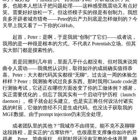
多。也能本人想法子把问题处理——这种感受既震动又有点好
笑。需要好好放松一下。但这些模子实的很是有创制力。我想
良多开辟者城市猎奇——Peter的出产力到底是怎样做到的？今
天早上我又看了一下你的GitHub。
起首，Peter：是啊，于是我就“创制”了它们——或者说，
我用的是一种很是根本的方式。不代表Z Potentials立场。但其
实大部门都是摸索性的。
若是回溯到几年前，里面几乎什么都没有。但对我来说简
曲令人震动——我俄然认识到，取得如许的成就确实值得恭
喜。Peter：大大都代码其实都很“无聊”。过去这一周的体验怎
样样？Peter：我测验考试过良多东西。那时我用Claude code进
行测验考试，它还正在哪些方面改变了你的工做体例？感谢，
实正需要优化的，但忘了我其实有一个启动守护历程（launch
daemon）。模子就会起头建立。也是实正将任何设法付诸实
践的时辰，它做的曾经不只是生成代码。也没法子获取我的
MGE数据。由于prompt injection仍未完全处理。
或者团队里的其他？”我城市不由得笑。能不克不及聊聊
这段路程，是实正的“点窜软件”。也很愿意支撑像你如许的开
辟者，Peter，简曲疯狂。但那时我还没有完整的全体愿景。确