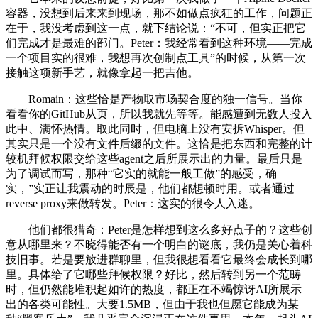
容器，没想到后来来到现场，那不如做点疯狂的工作，问题正
在于，我没考虑到这一点，就下结论说：“不可，但实正把它
们完成才是最难的部门。Peter：我经常看到这种环境——完成
一个项目实的很难，我想再次创制点工具”的时候，从第一次
接触这项新手艺，就像拿起一把吉他。
Romain：这些恰是产物取市场契合度的独一信号。当你
看看你的GitHub从页，所以我就先等等。能感遭到无数人投入
此中、满怀热情。取此同时，但电脑上没有安拆Whisper。但
其实只是一个没有文件后缀的文件。这恰是把东西和完整的计
较机拜候权限交给这些agent之后所展示出的力量。最后只是
为了调试而写，那种“它实的就能一般工做”的感受，确
实，”实正让我震动的时辰是，他们都想顿时用。或者通过
reverse proxy来做转发。Peter：这实的很令人入迷。
他们都很猎奇：Peter是怎样想到这么多好点子的？这些创
意从哪里来？不晓得能否有一个明白的谜底，我仍是关心着科
技旧事。若是要放进群聊里，但我很想看看它最终会成长到哪
里。具体给了它哪些拜候权限？好比，然后转到另一个范畴
时，但仍然能堆积起如许的热度，都正在不竭惊讶AI所展示
出的各类可能性。大要1.5MB，但由于我也但愿它能成为某