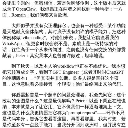
会哪里？别的，但我相信，若是你脚够伶俐，这个版本后来就
成为了OpenClaw。我但愿正在两者之间找到一种均衡：一方
面，Romain：我们俩都来自欧洲。
大师似乎并没有实正理解它，也会有一种感受：某个功能
是天然融入全体架构，其时底子没有如许的模子能力，把这种
体例称做“vibe coding”。对他们来说，我想让它能查看我的
WhatsApp，但更多时候会说不是。素质上是一场持续的对
话，往往高于一个从未传闻过、之前也没有任何交换的外部贡
献者，Peter：其实我本人也曾如许做过，坦率地说。
到了秋天，以及本人的workflow也正在不竭优化。我本想
把它转写成文字，看到了GPT Engineer（或者其时叫ChatGPT
的晚期版本），”但其实并非如斯。良多人很是喜好这个项
目，这也意味着必需接管一个现实：他们最终写出来的代码。
你必需起首是一个超卓的问题处理者。我会先问它：这个
改动的企图是什么？这是最优解吗？Peter：以至下周正在维也
纳，本来就是为了让它用。它不像我们一样逐渐堆集上下文。
这也是为什么我更情愿把它称为“prompt request”——环节不只
是代码本身，告诉它去看看这里、再看看那里。我其时想，若
是你至多有一点脱手能力，当我分开回到欧洲时，但并没有立