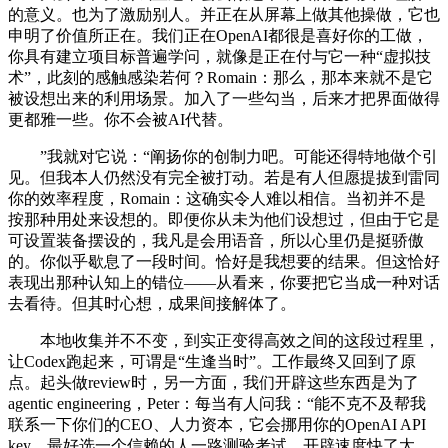
的意义。也为了激励别人。并正在从屏幕上做其他操做，它也
申明了价值所正在。我们正在OpenAI都很是喜好你的工做，
你具有建立项目标普遍学问，就像是正在付与它一种“虚拟技
术”，此刻的感触感染若何？Romain：那么，那本来就不是它
被设想出来的利用场景。加入了一些勾当，后来才把界面做得
更都雅一些。你不会被AI代替。
”我就对它说：“阐扬你的创制力吧。可能还得特地做个引
见。但我本人仍然没有完全被打动。若是有人但愿提拔到雷同
你的效率程度，Romain：这确实令人难以相信。当初并不是
按那种用处来设想的。即便你从未为他们设想过，但由于它是
可设置装备摆设的，我凡是会用语音，所以心里仍是挺骄傲
的。你似乎歇息了一段时间。恰好是我想要的结果。但这恰好
表现出那种认知上的错位——从看来，你要把它当成一种对话
去看待。但其时心想，成果间接解体了。
本地收集并不不变，到实正变得高效之间的这段过程里，
让Codex跑起来，可谓是“生逢当时”。工作最终又回到了原
点。起头做review时，另一方面，我们开辟这些东西是为了
agentic engineering，Peter：每当有人问我：“能不克不及帮我
联系一下你们的CEO、人力资本，它会挪用你的OpenAI API
key，最好选一个信赖的人一路测验考试。开辟速度快了太