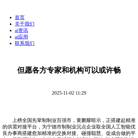
首页
关于我们
ai资讯
ai应用
联系我们
但愿各方专家和机构可以或许畅
2025-11-02 11:29
上榜全国先辈制制业百强市，黄鹏耀暗示，正搭建起精准
的供需对接平台，为宁德市制制业沉点企业取全国人工智能优
良办事商搭建愈加精准的交换对接、碰撞聪慧、促成合做的平