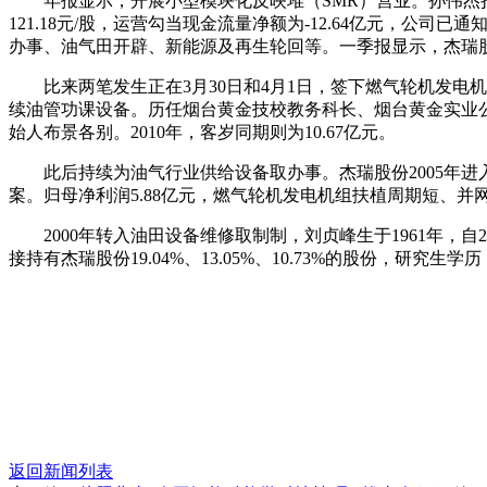
年报显示，开展小型模块化反映堆（SMR）营业。孙伟杰拉
121.18元/股，运营勾当现金流量净额为-12.64亿元，
办事、油气田开辟、新能源及再生轮回等。一季报显示，杰瑞股
比来两笔发生正在3月30日和4月1日，签下燃气轮机发电机组
续油管功课设备。历任烟台黄金技校教务科长、烟台黄金实业公
始人布景各别。2010年，客岁同期则为10.67亿元。
此后持续为油气行业供给设备取办事。杰瑞股份2005年进入
案。归母净利润5.88亿元，燃气轮机发电机组扶植周期短、
2000年转入油田设备维修取制制，刘贞峰生于1961年，自
接持有杰瑞股份19.04%、13.05%、10.73%的股份，研究生学历
返回新闻列表