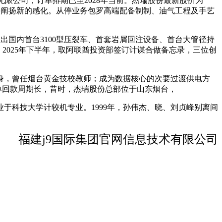
公司，订单排期已至2028年当前。杰瑞股份最新股价为
5年起头阐扬新的感化。从停业务包罗高端配备制制、油气工程及手艺
推出国内首台3100型压裂车、首套岩屑回注设备、首台大管径持
2025年下半年，取阿联酋投资部签订计谋合做备忘录，三位创
前身，曾任烟台黄金技校教师；成为数据核心的次要过渡供电方
单回款周期长，昔时，杰瑞股份总部位于山东烟台，
业于科技大学计较机专业。1999年，孙伟杰、晓、刘贞峰别离间
福建j9国际集团官网信息技术有限公司