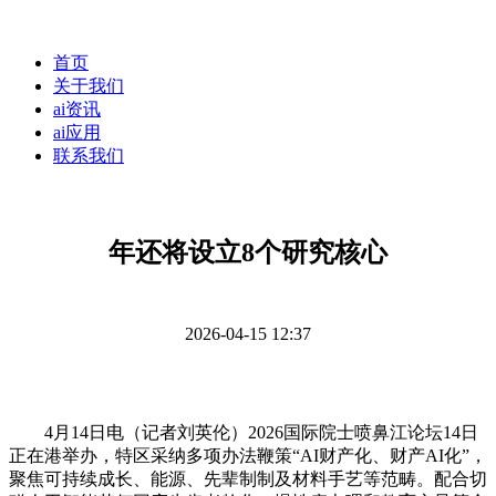
首页
关于我们
ai资讯
ai应用
联系我们
年还将设立8个研究核心
2026-04-15 12:37
4月14日电（记者刘英伦）2026国际院士喷鼻江论坛14日
正在港举办，特区采纳多项办法鞭策“AI财产化、财产AI化”，
聚焦可持续成长、能源、先辈制制及材料手艺等范畴。配合切