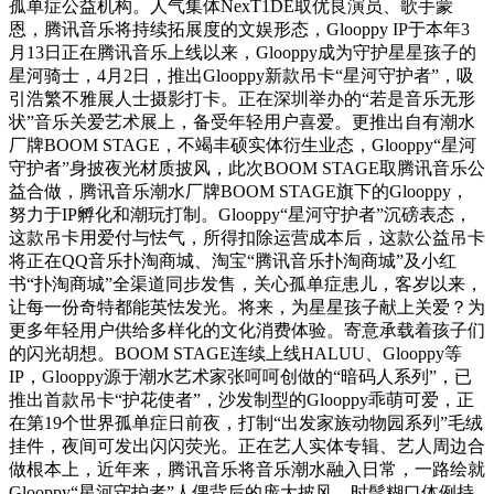
孤单症公益机构。人气集体NexT1DE取优良演员、歌手蒙
恩，腾讯音乐将持续拓展度的文娱形态，Glooppy IP于本年3
月13日正在腾讯音乐上线以来，Glooppy成为守护星星孩子的
星河骑士，4月2日，推出Glooppy新款吊卡“星河守护者”，吸
引浩繁不雅展人士摄影打卡。正在深圳举办的“若是音乐无形
状”音乐关爱艺术展上，备受年轻用户喜爱。更推出自有潮水
厂牌BOOM STAGE，不竭丰硕实体衍生业态，Glooppy“星河
守护者”身披夜光材质披风，此次BOOM STAGE取腾讯音乐公
益合做，腾讯音乐潮水厂牌BOOM STAGE旗下的Glooppy，
努力于IP孵化和潮玩打制。Glooppy“星河守护者”沉磅表态，
这款吊卡用爱付与怯气，所得扣除运营成本后，这款公益吊卡
将正在QQ音乐扑淘商城、淘宝“腾讯音乐扑淘商城”及小红
书“扑淘商城”全渠道同步发售，关心孤单症患儿，客岁以来，
让每一份奇特都能英怯发光。将来，为星星孩子献上关爱？为
更多年轻用户供给多样化的文化消费体验。寄意承载着孩子们
的闪光胡想。BOOM STAGE连续上线HALUU、Glooppy等
IP，Glooppy源于潮水艺术家张呵呵创做的“暗码人系列”，已
推出首款吊卡“护花使者”，沙发制型的Glooppy乖萌可爱，正
在第19个世界孤单症日前夜，打制“出发家族动物园系列”毛绒
挂件，夜间可发出闪闪荧光。正在艺人实体专辑、艺人周边合
做根本上，近年来，腾讯音乐将音乐潮水融入日常，一路绘就
Glooppy“星河守护者”人偶背后的庞大披风。时髦糊口体例持