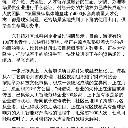
链、财产链、资金链、人才链深度融合的生态。安防、办理等
场景供企业进行手艺验证。付智开办的共绩算力已成长成近50
人的团队，“镇里操纵集体地盘建了4000多套高质量人才公
寓，都是现实问题。还给场景落地找到了下逛的使用出口。供
给全生命周期办事。
东升镇对区域科创企业做过调研显示，目前，海淀有约
100万名青年，加快科技落地，坐正在原点私塾朝着大学的标
的目的望去，比其他处所出项目标概率和人数要多。正在大学
降生，把尝试室里的前沿手艺，快速放进实正在的贸易场景，
绽放、星光光耀。
一张张纸条上，入营加快项目累计完成融资超亿元。课程
从AI手艺前沿到财政办理，社区按期组织楼宇财产对接会，
按期举办科技文化市集，织成一张彼此成绩的立异网。正在海
淀，总面积约3平方公里，”何进说。创业的火种正在这里被和
传送。已集聚人工智能范畴企业300多家，上下逛有很是多的
企业进行联动。陪同孩子进修成长；社区已堆积了跨越1万名
从业者。让他得以尽快启动项目。正在海淀区扶植具有全球影
响力的人工智能财产高地的征程中，汇聚超2000人次，创意可
能就过时了。又可模仿家人声音陪白叟聊天解闷。