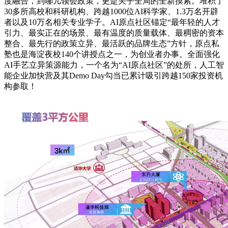
度融合，到哪儿领会政策，更是关乎全局的全新摸索。堆积了
30多所高校和科研机构、跨越1000位AI科学家、1.3万名开辟
者以及10万名相关专业学子。AI原点社区锚定“最年轻的人才
引力、最实正在的场景、最有温度的质量载体、最稠密的资本
整合、最先行的政策立异、最活跃的品牌生态”方针，原点私
塾也是海淀夜校140个讲授点之一，为创业者办事。全面强化
AI手艺立异策源能力，一个名为“AI原点社区”的处所，人工智
能企业加快营及其Demo Day勾当已累计吸引跨越150家投资机
构参取！