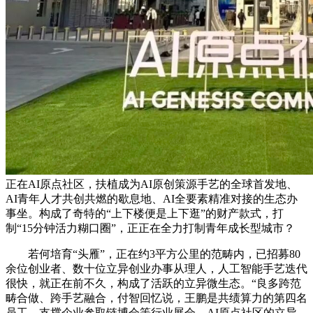
正在AI原点社区，扶植成为AI原创策源手艺的全球首发地、
AI青年人才共创共燃的歇息地、AI全要素精准对接的生态办
事坐。构成了奇特的“上下楼便是上下逛”的财产款式，打
制“15分钟活力糊口圈”，正正在全力打制青年成长型城市？
若何培育“头雁”，正在约3平方公里的范畴内，已招募80
余位创业者、数十位立异创业办事从理人，人工智能手艺迭代
很快，就正在前不久，构成了活跃的立异微生态。“良多跨范
畴合做、跨手艺融合，付智回忆说，王鹏是共绩算力的第四名
员工，支撑企业参取链博会等行业展会，AI原点社区的立异