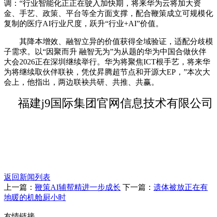
调：“行业智能化正正在驶入加快期，将来华为云将加大资
金、手艺、政策、平台等全方面支撑，配合鞭策成立可规模化
复制的医疗AI行业尺度，跃升“行业+AI”价值。
其降本增效、融智立异的价值获得全域验证，适配分歧模
子需求。以“因聚而升 融智无为”为从题的华为中国合做伙伴
大会2026正在深圳继续举行。华为将聚焦ICT根手艺，将来华
为将继续取伙伴联袂，凭仗昇腾超节点和开源大EP，”本次大
会上，他指出，两边联袂共研、共推、共赢。
福建j9国际集团官网信息技术有限公司
返回新闻列表
上一篇：
鞭策AI辅帮精进一步成长
下一篇：
遗体被放正在有
地暖的机舱厨小时
友情链接