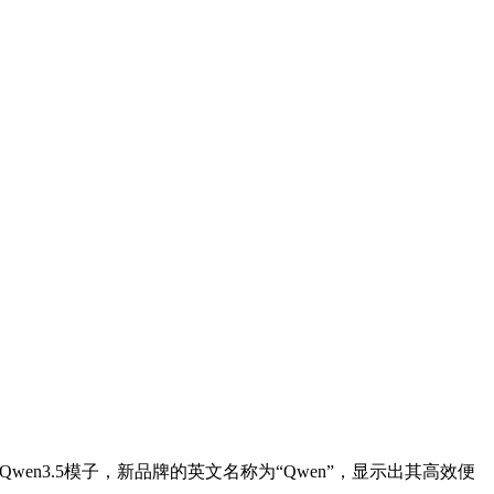
n3.5模子，新品牌的英文名称为“Qwen”，显示出其高效便