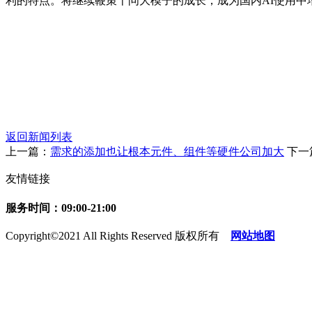
利的特点。将继续鞭策千问大模子的成长，成为国内AI使用中
返回新闻列表
上一篇：
需求的添加也让根本元件、组件等硬件公司加大
下一
友情链接
服务时间：09:00-21:00
Copyright©2021 All Rights Reserved 版权所有
网站地图