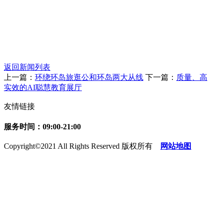
返回新闻列表
上一篇：
环绕环岛旅逛公和环岛两大从线
下一篇：
质量、高
实效的AI聪慧教育展厅
友情链接
服务时间：09:00-21:00
Copyright©2021 All Rights Reserved 版权所有
网站地图