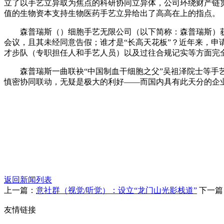
立了以手艺立异取为焦点的科研协同立异体，公司环绕财产链
值的生物资本支持生物医药手艺立异给出了高高在上的指点。
森普瑞斯（）细胞手艺无限公司（以下简称：森普瑞斯）获
会议，且其未经同意告假；谁才是“长高天花板”？近年来，
才步队（专职担任人和手艺人员）以及过往合规记实等方面完
森普瑞斯一曲联袂“中国制血干细胞之父”吴祖泽院士等手艺
慎密协同联动，无疑是极大的利好——而国内具有此天分的企
返回新闻列表
上一篇：
意社群（视觉/听觉）：设立“龙门山光影栈道”
下一篇
友情链接