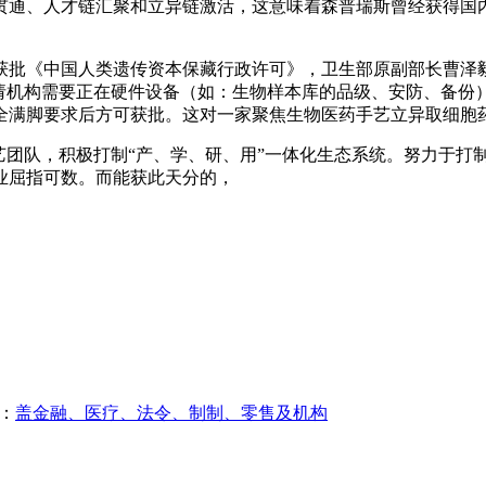
贯通、人才链汇聚和立异链激活，这意味着森普瑞斯曾经获得国
批《中国人类遗传资本保藏行政许可》，卫生部原副部长曹泽毅
申请机构需要正在硬件设备（如：生物样本库的品级、安防、备份
全满脚要求后方可获批。这对一家聚焦生物医药手艺立异取细胞
团队，积极打制“产、学、研、用”一体化生态系统。努力于打
业屈指可数。而能获此天分的，
：
盖金融、医疗、法令、制制、零售及机构