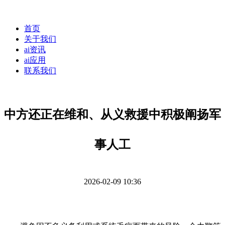
首页
关于我们
ai资讯
ai应用
联系我们
中方还正在维和、从义救援中积极阐扬军
事人工
2026-02-09 10:36