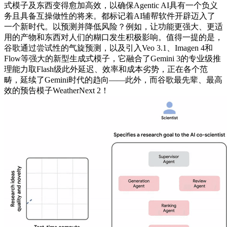
式模子及东西变得愈加高效，以确保Agentic AI具有一个负义
务且具备互操做性的将来。都标记着AI辅帮软件开辟迈入了
一个新时代。以预测并降低风险？例如，让功能更强大、更适
用的产物和东西对人们的糊口发生积极影响。值得一提的是，
谷歌通过尝试性的气旋预测，以及引入Veo 3.1、Imagen 4和
Flow等强大的新型生成式模子，它融合了Gemini 3的专业级推
理能力取Flash级此外延迟、效率和成本劣势，正在各个范
畴，延续了Gemini时代的趋向——此外，而谷歌最先辈、最高
效的预告模子WeatherNext 2！