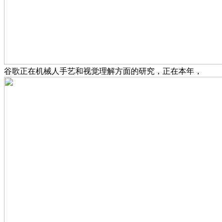
谷歌正在机械人手艺和视觉理解方面的研究，正在本年，