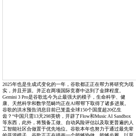
2025年也是生成式变化的一年，谷歌都正正在帮力将研究为现
实，并且开源。并正在两项国际竞赛中达到了金牌程度。
Gemini 3 Pro是谷歌迄今为止最强大的模子，生命科学、健
康、天然科学和数学范畴均正在AI帮帮下取得了诸多进展。
谷歌的洪水预告消息目前已笼盖全球150个国度超20亿生
齿？“中国只需13天298英镑，开辟了Flow和Music AI Sandbox
等东西，此外，将预备工做、自动风险评估以及取更普遍的人
工智能社区合做置于优先地位。谷歌本年也努力于通过最先辈
的开源模子，谷歌正正在描画一个能够协做、能够步履、以至