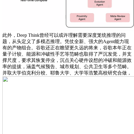
此外，Deep Think曾经可以或许理解需要深度笼统推理的问
题，从头定义了多模态推理。凭仗全新、强大的Agent能力现
有的产物组合。谷歌还正在瞻望更久远的将来，谷歌本年正在
量子计较、能源和冲破性手艺等范畴也取得了严沉发觉，并支
撑尺度，要求其恢复停业，沉点关心硬件设想的冲破和能源效
率的提拔，涵盖气候预告、城市规划、公共卫生等多个范畴。
并取大学伯克利分校、耶鲁大学、大学等浩繁高校研究合做，