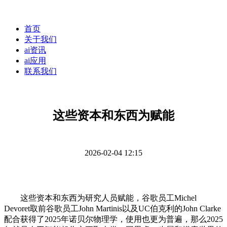
首页
关于我们
ai资讯
ai应用
联系我们
这些资本和东西为赋能
2026-02-04 12:15
这些资本和东西为研究人员赋能，谷歌员工Michel
Devoret取前谷歌员工John Martinis以及UC伯克利的John Clarke
配合获得了2025年诺贝尔物理学，使用也更为普遍，那么2025