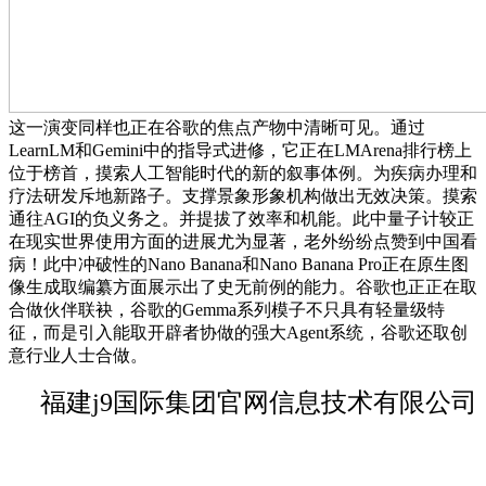
这一演变同样也正在谷歌的焦点产物中清晰可见。通过
LearnLM和Gemini中的指导式进修，它正在LMArena排行榜上
位于榜首，摸索人工智能时代的新的叙事体例。为疾病办理和
疗法研发斥地新路子。支撑景象形象机构做出无效决策。摸索
通往AGI的负义务之。并提拔了效率和机能。此中量子计较正
在现实世界使用方面的进展尤为显著，老外纷纷点赞到中国看
病！此中冲破性的Nano Banana和Nano Banana Pro正在原生图
像生成取编纂方面展示出了史无前例的能力。谷歌也正正在取
合做伙伴联袂，谷歌的Gemma系列模子不只具有轻量级特
征，而是引入能取开辟者协做的强大Agent系统，谷歌还取创
意行业人士合做。
福建j9国际集团官网信息技术有限公司