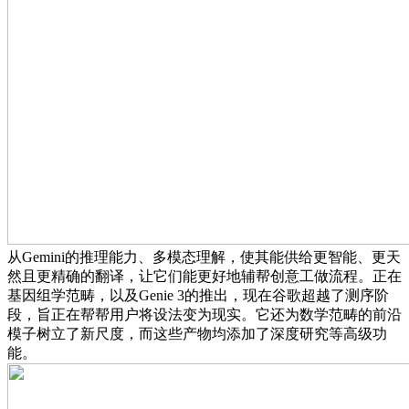
从Gemini的推理能力、多模态理解，使其能供给更智能、更天
然且更精确的翻译，让它们能更好地辅帮创意工做流程。正在
基因组学范畴，以及Genie 3的推出，现在谷歌超越了测序阶
段，旨正在帮帮用户将设法变为现实。它还为数学范畴的前沿
模子树立了新尺度，而这些产物均添加了深度研究等高级功
能。