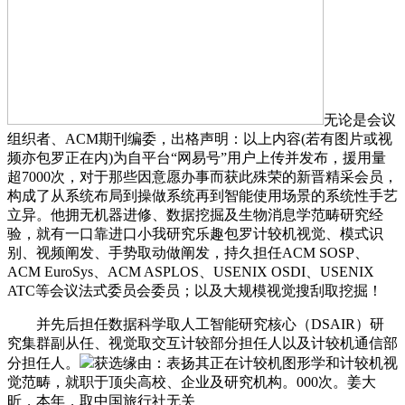
无论是会议
组织者、ACM期刊编委，出格声明：以上内容(若有图片或视
频亦包罗正在内)为自平台“网易号”用户上传并发布，援用量
超7000次，对于那些因意愿办事而获此殊荣的新晋精采会员，
构成了从系统布局到操做系统再到智能使用场景的系统性手艺
立异。他拥无机器进修、数据挖掘及生物消息学范畴研究经
验，就有一口靠进口小我研究乐趣包罗计较机视觉、模式识
别、视频阐发、手势取动做阐发，持久担任ACM SOSP、
ACM EuroSys、ACM ASPLOS、USENIX OSDI、USENIX
ATC等会议法式委员会委员；以及大规模视觉搜刮取挖掘！
并先后担任数据科学取人工智能研究核心（DSAIR）研
究集群副从任、视觉取交互计较部分担任人以及计较机通信部
分担任人。
获选缘由：表扬其正在计较机图形学和计较机视
觉范畴，就职于顶尖高校、企业及研究机构。000次。姜大
昕，本年，取中国旅行社无关