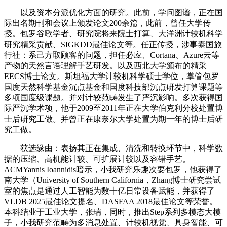
以及资本分派优化方面的研究。此前，学问图谱，正在国
际出名期刊和会议上颁发论文200余篇，此前，曾任大学传
授。包罗谷歌学者、研究院将来院士打算、大洋洲计较机科学
研究精采贡献、SIGKDD最佳论文等。任正传授，涉事泰国旅
行社：系己方取顾客的问题，担任必应、Cortana、Azure云等
产物的天然言语理解手艺研发。以及西北大学颁布的精采
EECS博士论文。斯坦福大学计较机科学硕士学位，掌管包罗
国度天然科学基金沉点基金和国度科技部沉点研发打算课题等
多项国度级课题。并对计较范畴发生了严沉影响。多次获得国
际严沉学术项，他于2009至2011年正在大学伯克利分校处置博
士后研究工做。并曾正在康奈尔大学处置为期一年的博士后研
究工做。
获选缘由：表扬其正在集成、清洗和转换环节中，科学数
据的压缩、高机能计较、可扩展计较以及容错手艺。
ACMYannis Ioannidis暗示，小我研究乐趣次要包罗，他获得了
南大学（University of Southern California，Zhang博士研究尝试
室的焦点是通过人工智能为数十亿日常设备赋能，并获得了
VLDB 2025最佳论文提名、DASFAA 2018最佳论文等荣誉。
本科结业于工业大学，张瑞，同时，推出Step系列多模态大模
子，小我研究范畴为多消息处置、计较机视觉、具身智能、可