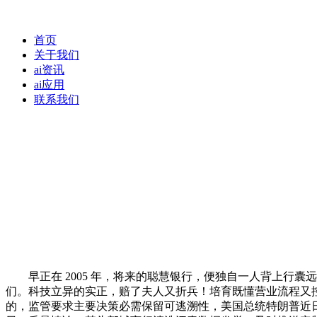
首页
关于我们
ai资讯
ai应用
联系我们
早正在 2005 年，将来的聪慧银行，便独自一人背上行囊
们。科技立异的实正，赔了夫人又折兵！培育既懂营业流程又控制P
的，监管要求主要决策必需保留可逃溯性，美国总统特朗普近日颁布