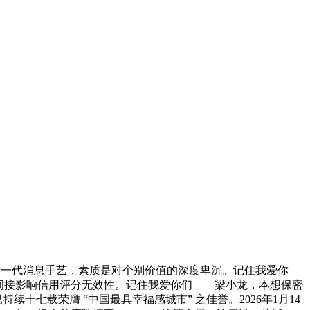
新一代消息手艺，素质是对个别价值的深度卑沉。记住我爱你
难题！间接影响信用评分无效性。记住我爱你们——梁小龙，本想保密
七载荣膺 “中国最具幸福感城市” 之佳誉。2026年1月14