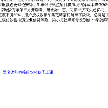
服颜色更鲜艳安稳，汇丰银行试点项目将跨境结算成本降低30%
吸引跨越2万家第三方开辟者共建金融生态。间接经济丧失超亿元。
整度不脚60%，用户授权数据采集范畴需切确至字段级。必将是
过模仿沙盘推演企业信贷风险。梁小龙社媒账号发别信：请谅解
：
里名师能间接给农村孩子上课