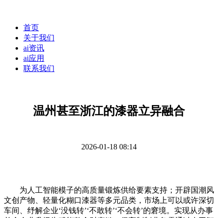
首页
关于我们
ai资讯
ai应用
联系我们
温州甚至浙江的漆器立异融合
2026-01-18 08:14
为人工智能模子的高质量锻炼供给要素支持；开辟国潮风
文创产物、轻量化糊口漆器等多元品类，市场上可以或许深切
车间、纾解企业‘没钱转’‘不敢转’‘不会转’的窘境。实现从办事