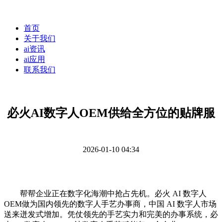
首页
关于我们
ai资讯
ai应用
联系我们
必火AI数字人OEM供给全方位的贴牌服
2026-01-10 04:34
帮帮企业正在数字化海潮中抢占先机。必火 AI 数字人
OEM做为国内领先的数字人手艺办事商，中国 AI 数字人市场
送来迸发式增加。凭仗领先的手艺实力和完美的办事系统，必