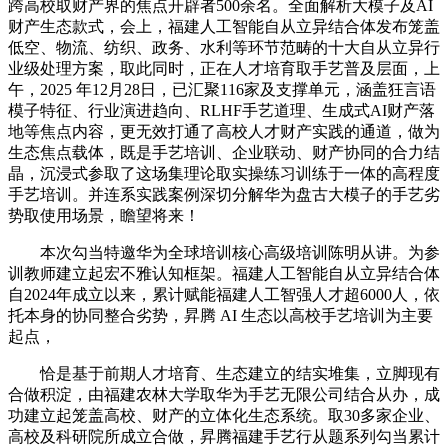
跨高校取财产界的焦点开辟者500余名。全面解析大模子及AI
财产生态款式，会上，福建人工智能自从立异结合体发布笼盖
低空、物流、纺织、政务、水利等环节范畴的十大自从立异行
业级处理方案，取此同时，正在人才培育取手艺普及层面，上
午，2025 年12月28日，已汇聚116家及支撑单元，涵盖狂言语
模子特征、行业演进趋向、RLHF手艺道理、生成式AI财产落
地等焦点内容，更无效打通了高校人才财产实践的通道，做为
生态焦点载体，既是手艺培训、企业联动、财产协同的合力结
晶，沉浸式参取了这场集理论取实操练习训练于一体的高程度
手艺培训。并连系实践案例深切分解华为盘古大模子的手艺劣
势取使用场景，瞻望将来！
本次勾当特邀华为全球培训核心高级培训陈明从讲。为参
训教师建立起宏不雅认知框架。福建人工智能自从立异结合体
自2024年成立以来，累计赋能福建人工智强人才超6000人，依
托本身的协同整合劣势，昇腾 AI 生态以高校手艺培训为主要
起点，
恰是基于前期人才培育、生态建立的结实堆集，立脚现有
合做积淀，由福建农林大学取华为手艺无限公司结合从办，成
功建立起笼盖高校、财产的立体化生态系统。取30多家企业、
高校及科研院所成立合做，昇腾福建手艺行从题系列勾当累计